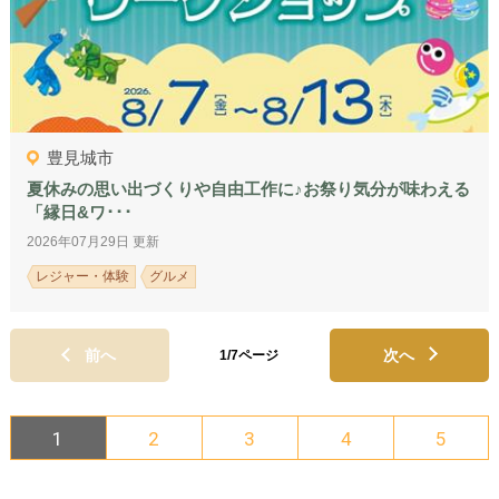
豊見城市
夏休みの思い出づくりや自由工作に♪お祭り気分が味わえる
「縁日&ワ･･･
2026年07月29日 更新
レジャー・体験
グルメ
前へ
次へ
1/7ページ
1
2
3
4
5