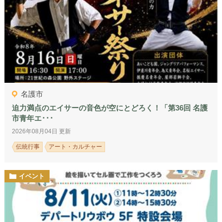
名護市
迫力満点のエイサーの音色が空にとどろく！「第36回 名護
市青年エ･･･
2026年08月04日 更新
伝統行事
アート・カルチャー
イベント