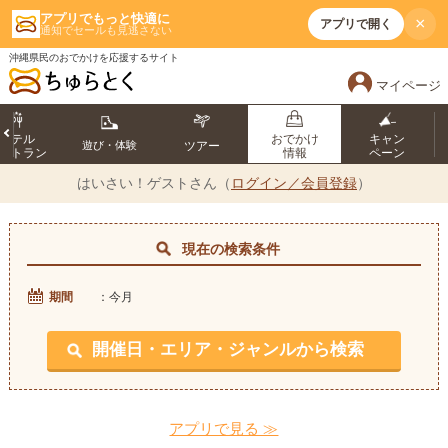
アプリでもっと快適に
×
アプリで開く
通知でセールも見逃さない
沖縄県民のおでかけを応援するサイト
マイページ
ホテル
おでかけ
キャン
遊び・体験
ツアー
ストラン
情報
ペーン
はいさい！
ゲストさん（
ログイン／会員登録
）
現在の検索条件
期間
：今月
開催日・エリア・ジャンルから検索
アプリで見る ≫