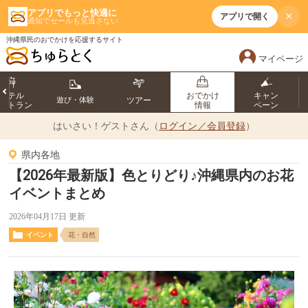
アプリでもっと快適に
×
アプリで開く
通知でセールも見逃さない
沖縄県民のおでかけを応援するサイト
マイページ
ホテル
おでかけ
キャン
遊び・体験
ツアー
ストラン
情報
ペーン
はいさい！
ゲストさん（
ログイン／会員登録
）
県内各地
【2026年最新版】色とりどり♪沖縄県内のお花
イベントまとめ
2026年04月17日 更新
イベント
花・自然