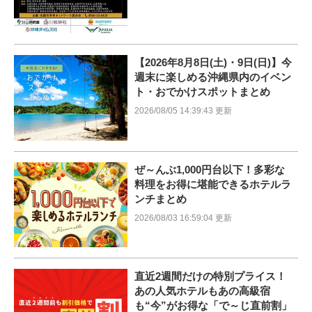
【2026年8月8日(土)・9日(日)】今
週末に楽しめる沖縄県内のイベン
ト・おでかけスポットまとめ
2026/08/05 14:39:43 更新
ぜ～んぶ1,000円台以下！多彩な
料理をお得に堪能できるホテルラ
ンチまとめ
2026/08/03 16:59:04 更新
直近2週間だけの特別プライス！
あの人気ホテルもあの高級宿
も“今”がお得な「で～じ直前割」