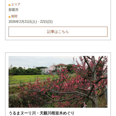
エリア
那覇市
期間
2026年2月21日(土)・22日(日)
記事はこちら
うるまヌーリ川・天願川桜並木めぐり