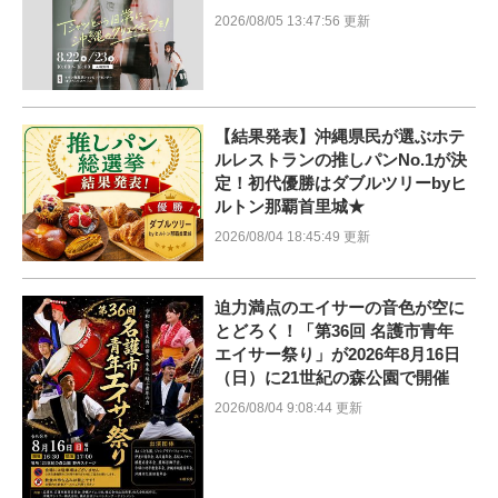
2026/08/05 13:47:56 更新
【結果発表】沖縄県民が選ぶホテ
ルレストランの推しパンNo.1が決
定！初代優勝はダブルツリーbyヒ
ルトン那覇首里城★
2026/08/04 18:45:49 更新
迫力満点のエイサーの音色が空に
とどろく！「第36回 名護市青年
エイサー祭り」が2026年8月16日
（日）に21世紀の森公園で開催
2026/08/04 9:08:44 更新