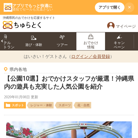
アプリでもっと快適に
×
アプリで開く
通知でセールも見逃さない
沖縄県民のおでかけを応援するサイト
マイページ
ホテル
おでかけ
キャン
遊び・体験
ツアー
ストラン
情報
ペーン
はいさい！
ゲストさん（
ログイン／会員登録
）
県内各地
【公園10選】おでかけスタッフが厳選！沖縄県
内の遊具も充実した人気公園を紹介
2020年01月08日 更新
スポット
レジャー・体験
スポーツ
花・自然