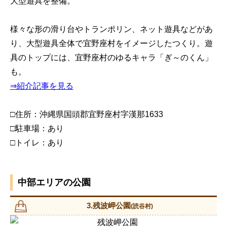
大型遊具を整備。
様々な形の滑り台やトランポリン、ネット遊具などがあ
り、大型遊具全体で宜野座村をイメージしたつくり。遊
具のトップには、宜野座村のゆるキャラ「ぎ～のくん」
も。
⇒紹介記事を見る
□住所：沖縄県国頭郡宜野座村字漢那1633
□駐車場：あり
□トイレ：あり
中部エリアの公園
3.残波岬公園
(読谷村)