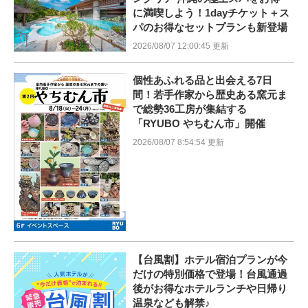
に満喫しよう！1dayチケット＋ス
パのお得なセットプランも新登場
2026/08/07 12:00:45 更新
個性あふれる品と出会える7日
間！若手作家から歴史ある窯元ま
で総勢36工房が集結する
「RYUBO やちむん市」開催
2026/08/07 8:54:54 更新
【台風割】ホテル宿泊プランが今
だけの特別価格で登場！台風通過
後がお得なホテルランチや日帰り
温泉なども解禁♪