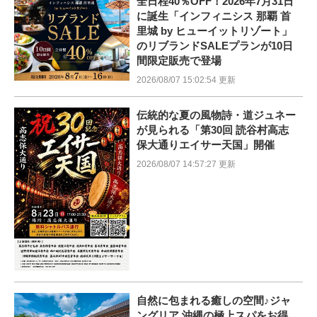
全日程40％OFF！2026年7月31日
に誕生「インフィニシス 那覇 首
里城 by ヒューイットリゾート」
のリブランドSALEプランが10日
間限定販売で登場
2026/08/07 15:02:54 更新
伝統的な夏の風物詩・道ジュネー
が見られる「第30回 読谷村高志
保大通りエイサー天国」開催
2026/08/07 14:57:27 更新
自然に包まれる癒しの空間♪ジャ
ングリア 沖縄の極上スパをお得