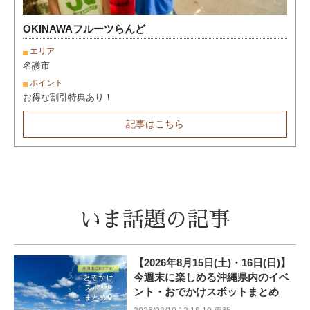
OKINAWAフルーツらんど
エリア
名護市
ポイント
お得な割引特典あり！
記事はこちら
いま話題の記事
【2026年8月15日(土)・16日(日)】
今週末に楽しめる沖縄県内のイベ
ント・おでかけスポットまとめ