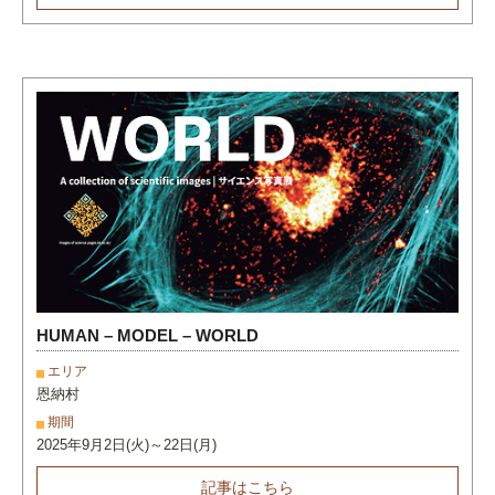
HUMAN – MODEL – WORLD
エリア
恩納村
期間
2025年9月2日(火)～22日(月)
記事はこちら