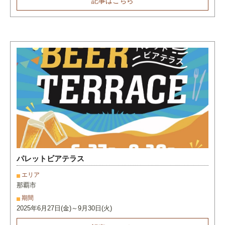
記事はこちら
パレットビアテラス
エリア
那覇市
期間
2025年6月27日(金)～9月30日(火)