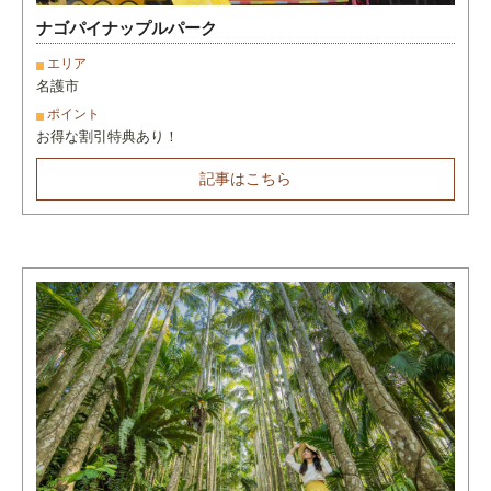
ナゴパイナップルパーク
エリア
名護市
ポイント
お得な割引特典あり！
記事はこちら