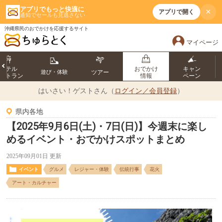
アプリでもっと快適に
×
アプリで開く
通知でセールも見逃さない
沖縄県民のおでかけを応援するサイト
マイページ
ホテル
おでかけ
キャン
遊び・体験
ツアー
ストラン
情報
ペーン
はいさい！
ゲストさん（
ログイン／会員登録
）
県内各地
【2025年9月6日(土)・7日(日)】今週末に楽し
めるイベント・おでかけスポットまとめ
2025年09月01日 更新
イベント
グルメ
レジャー・体験
伝統行事
花火
アート・カルチャー