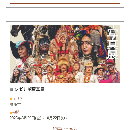
ヨシダナギ写真展
エリア
浦添市
期間
2025年8月29日(金)～10月22日(水)
記事はこちら