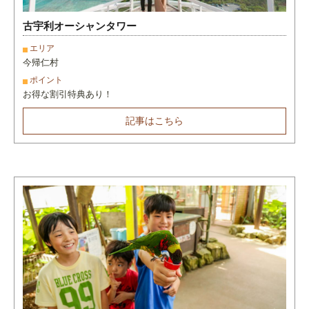
古宇利オーシャンタワー
エリア
今帰仁村
ポイント
お得な割引特典あり！
記事はこちら