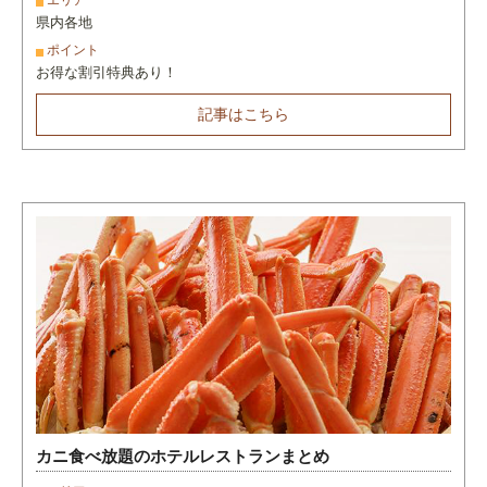
エリア
県内各地
ポイント
お得な割引特典あり！
記事はこちら
カニ食べ放題のホテルレストランまとめ