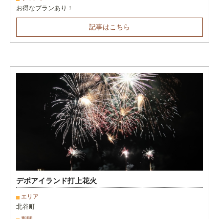
お得なプランあり！
記事はこちら
デポアイランド打上花火
エリア
北谷町