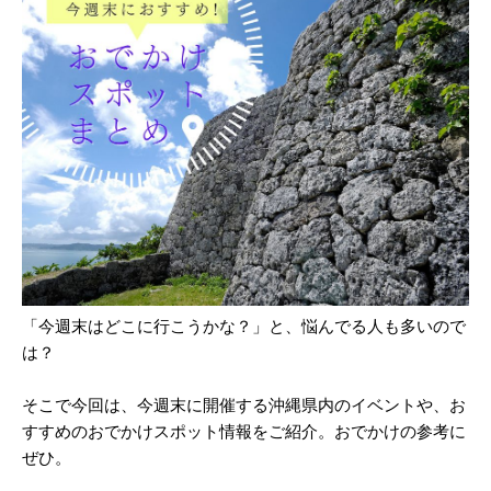
「今週末はどこに行こうかな？」と、悩んでる人も多いので
は？
そこで今回は、今週末に開催する沖縄県内のイベントや、お
すすめのおでかけスポット情報をご紹介。おでかけの参考に
ぜひ。