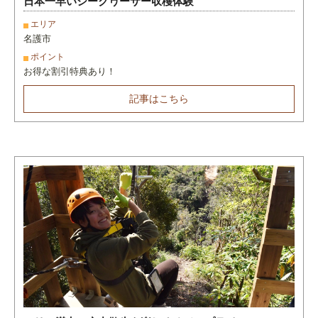
日本一早いシークヮーサー収穫体験
エリア
名護市
ポイント
お得な割引特典あり！
記事はこちら