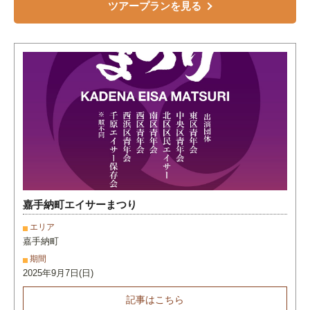
ツアープランを見る
嘉手納町エイサーまつり
エリア
嘉手納町
期間
2025年9月7日(日)
記事はこちら