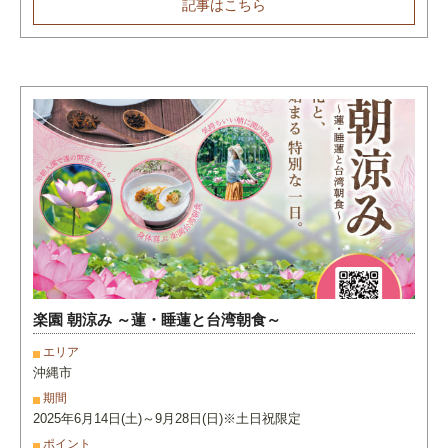
記事はこちら
楽園 朝涼み ～蓮・睡蓮と台湾朝食～
エリア
沖縄市
期間
2025年6月14日(土)～9月28日(日)※土日祝限定
ポイント