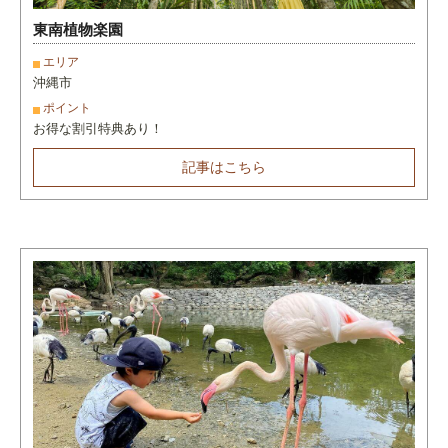
東南植物楽園
エリア
沖縄市
ポイント
お得な割引特典あり！
記事はこちら