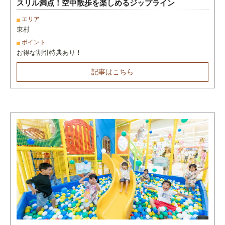
スリル満点！空中散歩を楽しめるジップライン
エリア
東村
ポイント
お得な割引特典あり！
記事はこちら