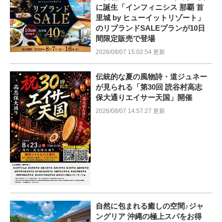
に誕生「インフィニシス 那覇 首
里城 by ヒューイットリゾート」
のリブランドSALEプランが10日
間限定販売で登場
2026/08/07 15:02:54 更新
伝統的な夏の風物詩・道ジュネー
が見られる「第30回 読谷村高志
保大通りエイサー天国」開催
2026/08/07 14:57:27 更新
自然に包まれる癒しの空間♪ジャ
ングリア 沖縄の極上スパをお得