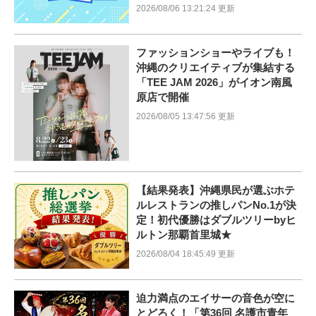
2026/08/06 13:21:24 更新
ファッションショーやライブも！
沖縄のクリエイティブが集結する
「TEE JAM 2026」がイオン南風
原店で開催
2026/08/05 13:47:56 更新
【結果発表】沖縄県民が選ぶホテ
ルレストランの推しパンNo.1が決
定！初代優勝はダブルツリーbyヒ
ルトン那覇首里城★
2026/08/04 18:45:49 更新
迫力満点のエイサーの音色が空に
とどろく！「第36回 名護市青年