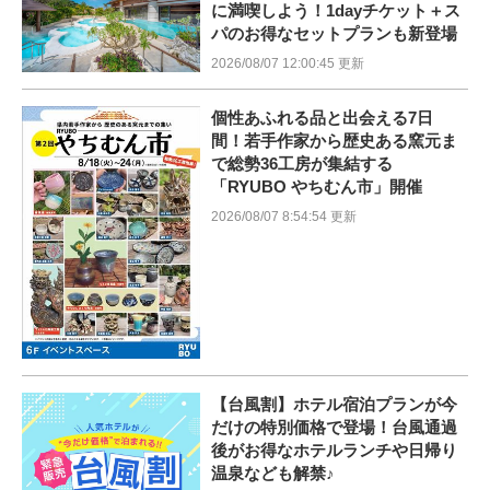
に満喫しよう！1dayチケット＋ス
パのお得なセットプランも新登場
2026/08/07 12:00:45 更新
個性あふれる品と出会える7日
間！若手作家から歴史ある窯元ま
で総勢36工房が集結する
「RYUBO やちむん市」開催
2026/08/07 8:54:54 更新
【台風割】ホテル宿泊プランが今
だけの特別価格で登場！台風通過
後がお得なホテルランチや日帰り
温泉なども解禁♪