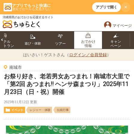
アプリでもっと快適に
×
アプリで開く
通知でセールも見逃さない
沖縄県民のおでかけを応援するサイト
マイページ
ホテル
おでかけ
キャン
遊び・体験
ツアー
ストラン
情報
ペーン
はいさい！
ゲストさん（
ログイン／会員登録
）
南城市
お祭り好き、老若男女あつまれ！南城市大里で
「第2回 あつまれ!! ヘンサ森まつり」2025年11
月23日（日・祝）開催
2025年11月12日 更新
イベント
レジャー・体験
伝統行事