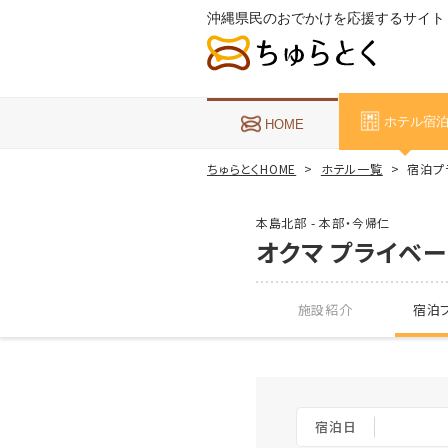
沖縄県民のおでかけを応援するサイト
ホテル宿
HOME
ちゅらとくHOME
ホテル一覧
宿泊プ
本島北部 - 本部・今帰仁
オクマ プライベー
施設紹介
宿泊プ
宿泊日