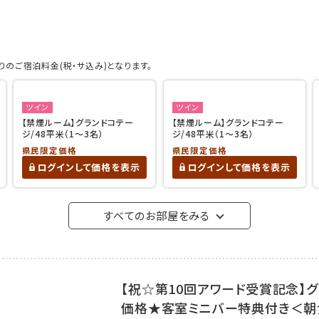
のご宿泊料金(税・サ込み)となります。
ツイン
ツイン
【禁煙ルーム】グランドコテー
【禁煙ルーム】グランドコテー
ジ/48平米（1～3名）
ジ/48平米（1～3名）
県民限定価格
県民限定価格
ログインして価格を表示
ログインして価格を表示
すべてのお部屋をみる
【祝☆第10回アワード受賞記念】
価格★客室ミニバー特典付き＜朝