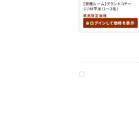
【禁煙ルーム】グランドコテー
ジ/48平米（1～3名）
県民限定価格
ログインして価格を表示