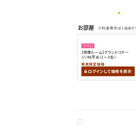
お部屋
※料金表示は1泊あたり
ツイン
【禁煙ルーム】グランドコテー
ジ/48平米（1～3名）
県民限定価格
ログインして価格を表示