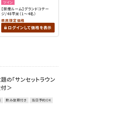
ツイン
【禁煙ルーム】グランドコテー
ジ/48平米（1～4名）
県民限定価格
ログインして価格を表示
題の「サンセットラウン
食付＞
K
飲み放題付き
当日予約OK