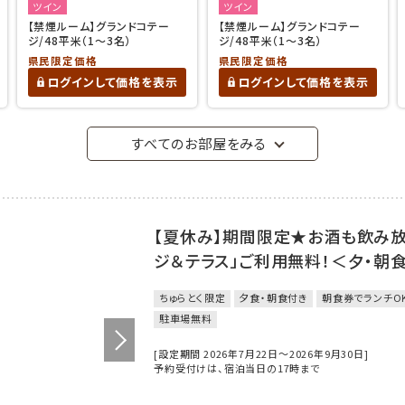
ツイン
ツイン
【禁煙ルーム】グランドコテー
【禁煙ルーム】グランドコテー
ジ/48平米（1～3名）
ジ/48平米（1～3名）
県民限定価格
県民限定価格
ログインして価格を表示
ログインして価格を表示
すべてのお部屋をみる
【夏休み】期間限定★お酒も飲み放
ジ＆テラス」ご利用無料！＜夕・朝
ちゅらとく限定
夕食・朝食付き
朝食券でランチO
駐車場無料
[設定期間 2026年7月22日～2026年9月30日]
予約受付けは、宿泊当日の17時まで