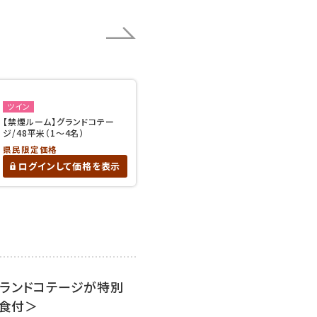
ツイン
【禁煙ルーム】グランドコテー
ジ/48平米（1～4名）
県民限定価格
ログインして価格を表示
グランドコテージが特別
食付＞