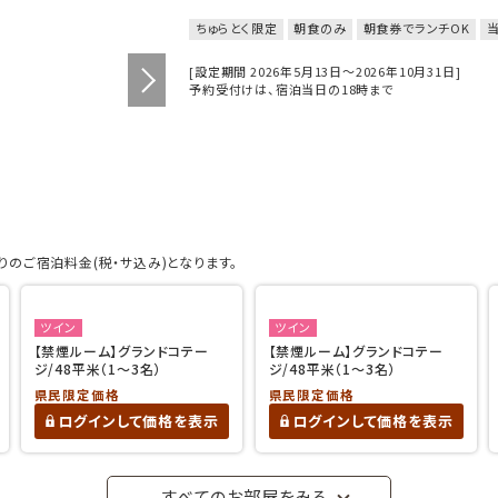
ちゅらとく限定
朝食のみ
朝食券でランチOK
[設定期間 2026年5月13日～2026年10月31日]
予約受付けは、宿泊当日の18時まで
のご宿泊料金(税・サ込み)となります。
ツイン
ツイン
【禁煙ルーム】グランドコテー
【禁煙ルーム】グランドコテー
ジ/48平米（1～3名）
ジ/48平米（1～3名）
県民限定価格
県民限定価格
ログインして価格を表示
ログインして価格を表示
すべてのお部屋をみる