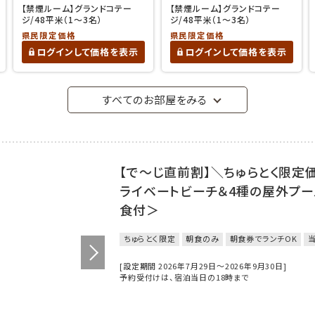
【禁煙ルーム】グランドコテー
【禁煙ルーム】グランドコテー
ジ/48平米（1～3名）
ジ/48平米（1～3名）
県民限定価格
県民限定価格
ログインして価格を表示
ログインして価格を表示
すべてのお部屋をみる
【で～じ直前割】＼ちゅらとく限定
ライベートビーチ＆4種の屋外プ
食付＞
ちゅらとく限定
朝食のみ
朝食券でランチOK
[設定期間 2026年7月29日～2026年9月30日]
予約受付けは、宿泊当日の18時まで