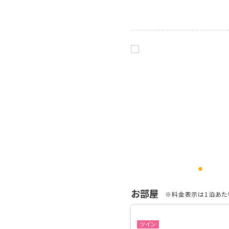
お部屋
※料金表示は1泊あたり
ツイン