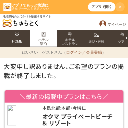
アプリでもっと快適に
×
アプリで開く
通知でセールも見逃さない
沖縄県民のおでかけを応援するサイト
マイページ
ホテル
ホテル
HOME
遊び・体験
ツア
宿泊
レストラン
はいさい！
ゲストさん（
ログイン／会員登録
）
大変申し訳ありません、ご希望のプランの掲
載が終了しました。
＼最新の掲載中プランはこちら／
本島北部:本部・今帰仁
オクマ プライベートビーチ
＆ リゾート