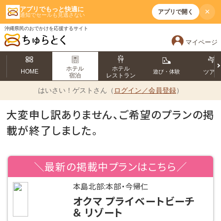
アプリでもっと快適に
×
アプリで開く
通知でセールも見逃さない
沖縄県民のおでかけを応援するサイト
マイページ
ホテル
ホテル
HOME
遊び・体験
ツア
宿泊
レストラン
はいさい！
ゲストさん（
ログイン／会員登録
）
大変申し訳ありません、ご希望のプランの掲
載が終了しました。
＼最新の掲載中プランはこちら／
本島北部:本部・今帰仁
オクマ プライベートビーチ
＆ リゾート