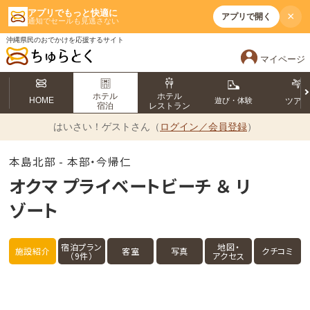
アプリでもっと快適に
×
アプリで開く
通知でセールも見逃さない
沖縄県民のおでかけを応援するサイト
マイページ
ホテル
ホテル
HOME
遊び・体験
ツア
宿泊
レストラン
はいさい！
ゲストさん（
ログイン／会員登録
）
本島北部 - 本部・今帰仁
オクマ プライベートビーチ ＆ リ
ゾート
宿泊プラン
地図・
施設紹介
客室
写真
クチコミ
（9件）
アクセス