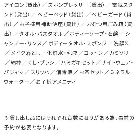
アイロン（貸出）
ズボンプレッサー（貸出）
電気スタ
ンド（貸出）
ベビーベッド（貸出）
ベビーガード（貸
出）
お子様用補助便座（貸出）
おむつ用ごみ箱（貸
出）
タオル・バスタオル
ボディーソープ・石鹸
シ
ャンプー・リンス
ボディータオル・スポンジ
洗顔料
メイク落とし
化粧水・乳液
コットン
カミソリ
綿棒
くし・ブラシ
ハミガキセット
ナイトウェア・
パジャマ
スリッパ
消毒液
お茶セット
ミネラル
ウォーター
お子様アメニティ
※貸し出し品にはそれぞれ台数に限りがある為、事前の
予約が必要となります。