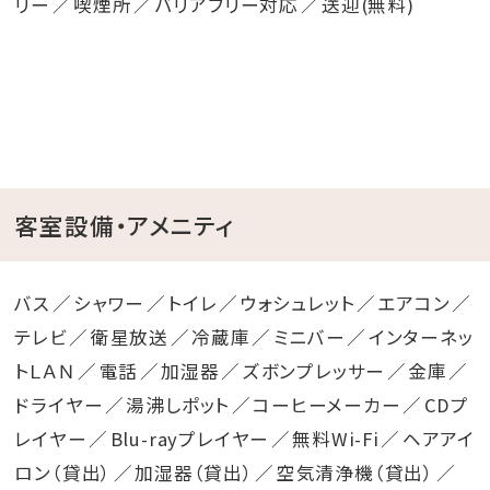
リー
喫煙所
バリアフリー対応
送迎(無料)
客室設備・アメニティ
バス
シャワー
トイレ
ウォシュレット
エアコン
テレビ
衛星放送
冷蔵庫
ミニバー
インターネッ
トＬＡＮ
電話
加湿器
ズボンプレッサー
金庫
ドライヤー
湯沸しポット
コーヒーメーカー
CDプ
レイヤー
Blu-rayプレイヤー
無料Wi-Fi
ヘアアイ
ロン（貸出）
加湿器（貸出）
空気清浄機（貸出）