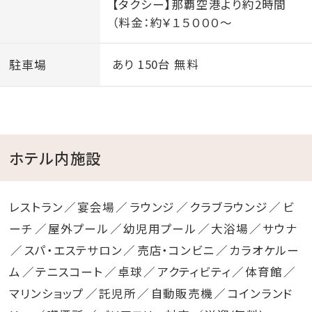
【タクシー】那覇空港より約2時間
（料金：約￥１５０００～
駐車場
あり 150台 無料
ホテル内施設
レストラン
宴会場
ラウンジ
クラブラウンジ
ビ
ーチ
屋外プール
幼児用プール
大浴場
サウナ
スパ・エステサロン
売店・コンビニ
カラオケルー
ム
テニスコート
卓球
アクティビティ
体育館
マリンショップ
託児所
自動販売機
コインランド