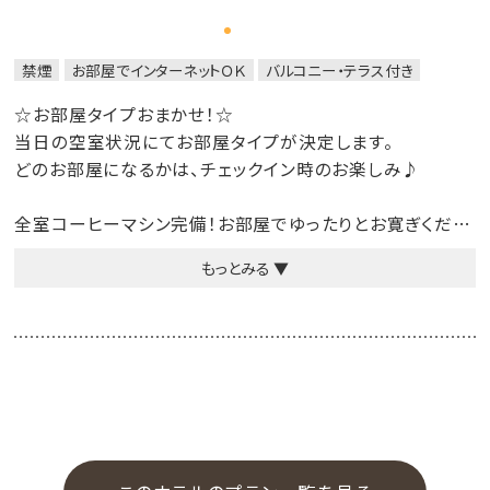
【誓約書】※オクマホームページよりダウンロードできま
す(記入有)
禁煙
お部屋でインターネットＯＫ
バルコニー・テラス付き
【予防接種証明書のコピー】※狂犬病と5種類以上の混
合ワクチン
☆お部屋タイプおまかせ！☆
当日の空室状況にてお部屋タイプが決定します。
■ワンちゃん用のお食事
どのお部屋になるかは、チェックイン時のお楽しみ♪
無添加・無着色・調味料不使用のワンちゃん用のお食事も
ご用意しております。
全室コーヒーマシン完備！お部屋でゆったりとお寛ぎくださ
「琉球元豚あぐー肉のロースト」「やんばる鶏むね肉のロー
い。
スト」等。
もっとみる ▼
全室靴を脱ぐフローリングでお子様連れも安心してお過ご
※ワンちゃん用のお食事は必ず事前にご予約が必要となり
しいただけます。
ます。
※お食事内容の詳細につきましては、オクマホームページ
※お部屋タイプの「指定・リクエスト」は不可となりますの
よりご確認頂けます。
で、
予めご了承下さいませ。