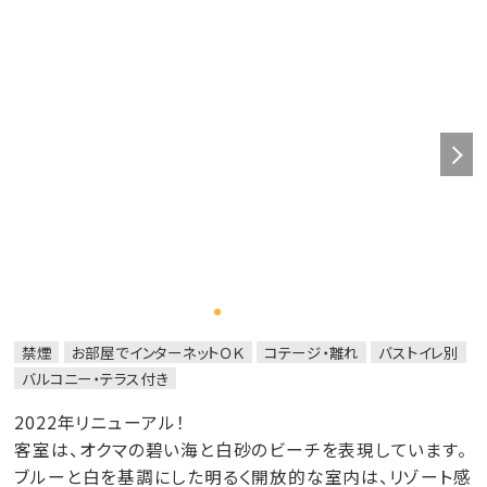
ュタオル／ボディータオル／PANPURI シャンプー／
PANPURI コンディショナー／PANPURI ボディウオッシュ
／PANPURI ボディローション／PANPURI ソープ／バスソ
ルト／歯ブラシセット／綿棒／コットン／ヒゲ剃り／クシ／
ドライヤー
禁煙
お部屋でインターネットＯＫ
コテージ・離れ
バストイレ別
バルコニー・テラス付き
2022年リニューアル！
客室は、オクマの碧い海と白砂のビーチを表現しています。
ブルーと白を基調にした明るく開放的な室内は、リゾート感