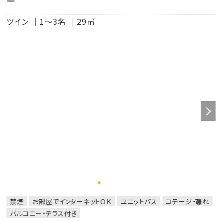
ー
■ルームアメニティ
リラックスウエア／バスタオル／フェイスタオル／ウォッシ
ツイン
1～3名
29㎡
ュタオル／ボディータオル／PANPURI シャンプー／
PANPURI コンディショナー／PANPURI ボディウオッシュ
／PANPURI ボディローション／PANPURI ソープ／バスソ
ルト／歯ブラシセット／綿棒／コットン／ヒゲ剃り／クシ／
ドライヤー
禁煙
お部屋でインターネットＯＫ
ユニットバス
コテージ・離れ
バルコニー・テラス付き