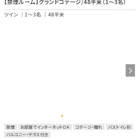
【禁煙ルーム】グランドコテージ/48平米（1～3名）
ムなビュッフェをご提供いたします。
※サーフサイド・カフェの朝食ビュッフェのご利用も可能で
ツイン
1～3名
48平米
す。
◇潮風のラウンジ ◇
リラックスタイム / 10：30～14：00
ティータイム / 14：00～16：30
カクテルタイム / 17：00～19：30
バータイム / 19：30～21：00
※サービス内容は変更となる場合がございますこと、ご了
承ください。
禁煙
お部屋でインターネットＯＫ
コテージ・離れ
バストイレ別
バルコニー・テラス付き