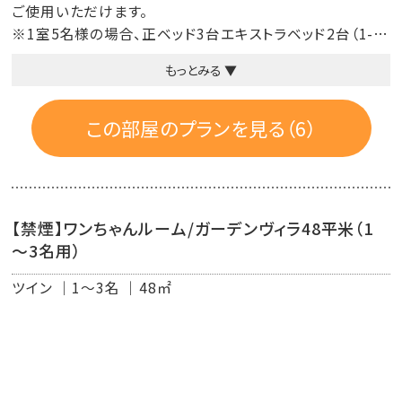
ご使用いただけます。
※1室5名様の場合、正ベッド3台エキストラベッド2台（1-3
階）
もっとみる ▼
■設備と備品
液晶テレビ／エアコン／衛星放送／電話／冷蔵庫／ミネ
この部屋のプランを見る（6）
ラルウォーター／コーヒーマシン／日本茶セット／ソムリエ
ナイフ／室内用スリッパ／ウォシュレット／客室内金庫／ハ
ンガー／湯沸しポット
【禁煙】ワンちゃんルーム/ガーデンヴィラ48平米（1
■ルームアメニティ
～3名用）
ワッフルガウン／バスタオル／フェイスタオル／ウォッシュ
タオル／ボディータオル／シャンプー／リンス／ボディーソ
ツイン
1～3名
48㎡
ープ／フェイス＆ハンドソープ／歯ブラシセット／綿棒コッ
トン／ヒゲ剃り／クシ／ドライヤー