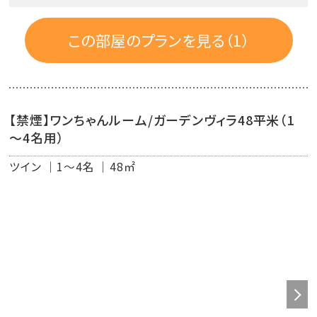
広々とした【ドックラン】を併設。
※設備・備品・ルームアメニティーはガーデンヴィラと同様
この部屋のプランを見る（1）
■ワンちゃん専用アメニティ
ワンちゃん用玄関ゲート、ワンちゃん用マット、ワンちゃん
用タオル、ワンちゃん用シャンプー
ワンちゃん用おもちゃ、ウェットティッシュ、消臭剤、ワンち
【禁煙】ワンちゃんルーム/ガーデンヴィラ48平米（1
ゃん用ダストBOX、ダストBOXビニール袋
～4名用）
ワンちゃん用うんち回収袋、ビニール手袋、ティッシュ、食
器、トイレトレー、ワンちゃん用カゴ
ツイン
1～4名
48㎡
粘着テープ（大・小）、スコップ
※上記以外にもレンタルアメニティをご用意しておりま
す。
■ワンちゃんご宿泊について
・大小問わず室内犬(生後6ヵ月以上)2匹/1室 ご同伴可能
です。
・基本料金にワンちゃん1匹分のご宿泊料金が含まれており