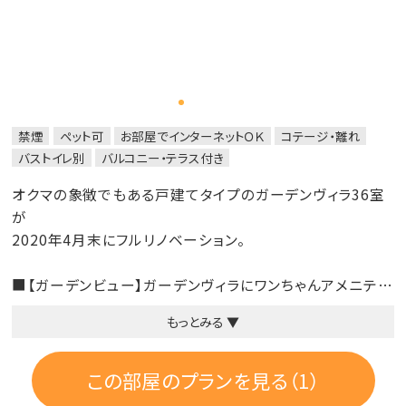
ます。
・2匹目より1泊6000円(税込)を現地にて頂戴しておりま
す。
・チェックイン時に必ずご提出下さい。
【誓約書】※オクマホームページよりダウンロードできま
す(記入有)
禁煙
ペット可
お部屋でインターネットＯＫ
コテージ・離れ
【予防接種証明書のコピー】※狂犬病と5種類以上の混
バストイレ別
バルコニー・テラス付き
合ワクチン
オクマの象徴でもある戸建てタイプのガーデンヴィラ36室
■ワンちゃん用のお食事
が
無添加・無着色・調味料不使用のワンちゃん用のお食事も
2020年4月末にフルリノベーション。
ご用意しております。
「琉球元豚あぐー肉のロースト」「やんばる鶏むね肉のロー
■【ガーデンビュー】ガーデンヴィラにワンちゃんアメニティ
スト」等。
ー＆ワンちゃん専用足洗い場を完備。思いっきり楽しめる
※ワンちゃん用のお食事は必ず事前にご予約が必要となり
もっとみる ▼
広々とした【ドックラン】を併設。
ます。
※設備・備品・ルームアメニティーはガーデンヴィラと同様
※お食事内容の詳細につきましては、オクマホームページ
この部屋のプランを見る（1）
よりご確認頂けます。
■ワンちゃん専用アメニティ