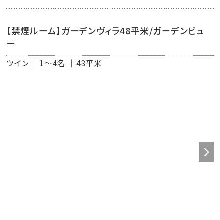
ムなビュッフェをご提供いたします。
※サーフサイド・カフェの朝食ビュッフェのご利用も可能で
【禁煙ルーム】ガーデンヴィラ48平米/ガーデンビュ
す。
ー
◇潮風のラウンジ ◇
ツイン
1～4名
48平米
リラックスタイム / 10：30～14：00
ティータイム / 14：00～16：30
カクテルタイム / 17：00～19：30
バータイム / 19：30～21：00
※サービス内容は変更となる場合がございますこと、ご了
承ください。