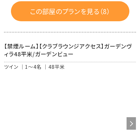
■設備と備品
この部屋のプランを見る（8）
液晶テレビ／エアコン／衛星放送／電話／2ドア冷蔵庫／
ミネラルウォーター／コーヒーマシン／日本茶セット／ソム
リエナイフ／室内用スリッパ／ウォシュレット／客室内金庫
／ハンガー／湯沸しポット／グラスマグカップ／アイスペ
【禁煙ルーム】【クラブラウンジアクセス】ガーデンヴ
ール／加湿機能付き空気清浄機
ィラ48平米/ガーデンビュー
■ルームアメニティ
ツイン
1～4名
48平米
リラックスウエア／バスタオル／フェイスタオル／ウォッシ
ュタオル／ボディータオル／PANPURI シャンプー／
PANPURI コンディショナー／PANPURI ボディウオッシュ
／PANPURI ボディローション／PANPURI ソープ／バスソ
ルト／歯ブラシセット／綿棒／コットン／ヒゲ剃り／クシ／
ドライヤー