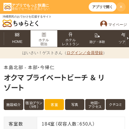
アプリでもっと快適に
×
アプリで開く
通知でセールも見逃さない
沖縄県民のおでかけを応援するサイト
マイページ
ホテル
ホテル
HOME
遊び・体験
ツア
宿泊
レストラン
はいさい！
ゲストさん（
ログイン／会員登録
）
本島北部 - 本部・今帰仁
オクマ プライベートビーチ ＆ リ
ゾート
宿泊プラン
地図・
施設紹介
客室
写真
クチコミ
（9件）
アクセス
客室数
184室（収容人数：650人）