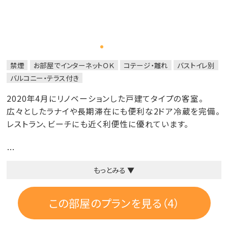
禁煙
お部屋でインターネットＯＫ
コテージ・離れ
バストイレ別
バルコニー・テラス付き
2020年4月にリノベーションした戸建てタイプの客室。
広々としたラナイや長期滞在にも便利な2ドア冷蔵を完備。
レストラン、ビーチにも近く利便性に優れています。
＜ CLUB 潮風特典 ＞
もっとみる ▼
・専用カウンターでのチェックイン
・バレーサービス
この部屋のプランを見る（4）
・潮風の朝食 7:00～10:30（L.O. 10:00）予約不要
当ホテルで最高の場所「ビーチカフェ・オアシス」でプレミア