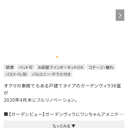
禁煙
ペット可
お部屋でインターネットＯＫ
コテージ・離れ
バストイレ別
バルコニー・テラス付き
オクマの象徴でもある戸建てタイプのガーデンヴィラ36室
が
2020年4月末にフルリノベーション。
■【ガーデンビュー】ガーデンヴィラにワンちゃんアメニティ
ー＆ワンちゃん専用足洗い場を完備。思いっきり楽しめる
もっとみる ▼