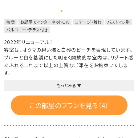
禁煙
お部屋でインターネットＯＫ
コテージ・離れ
バストイレ別
バルコニー・テラス付き
2022年リニューアル！
客室は、オクマの碧い海と白砂のビーチを表現しています。
ブルーと白を基調にした明るく開放的な室内は、リゾート感
あふれるこれまで以上の上質なご滞在をお約束いたしま
す。
もっとみる ▼
＜ CLUB 潮風特典 ＞
・専用カウンターでのチェックイン
この部屋のプランを見る（4）
・バレーサービス
・潮風の朝食 7:00～10:30（L.O. 10:00）予約不要
当ホテルで最高の場所「ビーチカフェ・オアシス」でプレミア