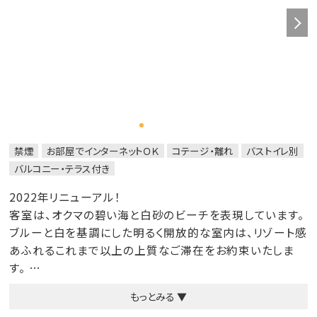
バータイム / 19：30～21：00
※サービス内容は変更となる場合がございますこと、ご了
承ください。
禁煙
お部屋でインターネットＯＫ
コテージ・離れ
バストイレ別
バルコニー・テラス付き
2022年リニューアル！
客室は、オクマの碧い海と白砂のビーチを表現しています。
ブルーと白を基調にした明るく開放的な室内は、リゾート感
あふれるこれまで以上の上質なご滞在をお約束いたしま
す。
もっとみる ▼
※CLUB 潮風特典は対象外となります。