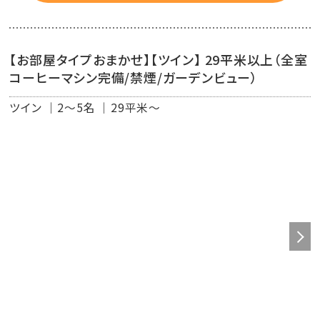
ワンちゃん用玄関ゲート、ワンちゃん用マット、ワンちゃん
用タオル、ワンちゃん用シャンプー
ワンちゃん用おもちゃ、ウェットティッシュ、消臭剤、ワンち
【お部屋タイプおまかせ】【ツイン】 29平米以上（全室
ゃん用ダストBOX、ダストBOXビニール袋
コーヒーマシン完備/禁煙/ガーデンビュー）
ワンちゃん用うんち回収袋、ビニール手袋、ティッシュ、食
器、トイレトレー、ワンちゃん用カゴ
ツイン
2～5名
29平米～
粘着テープ（大・小）、スコップ
※上記以外にもレンタルアメニティをご用意しておりま
す。
■ワンちゃんご宿泊について
・大小問わず室内犬(生後6ヵ月以上)2匹/1室 ご同伴可能
です。
・基本料金にワンちゃん1匹分のご宿泊料金が含まれており
ます。
・2匹目より1泊6000円(税込)を現地にて頂戴しておりま
す。
・チェックイン時に必ずご提出下さい。