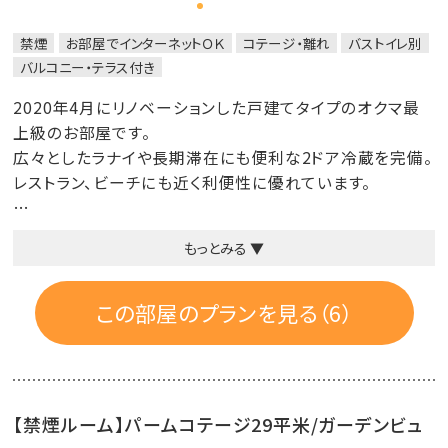
禁煙
お部屋でインターネットＯＫ
コテージ・離れ
バストイレ別
バルコニー・テラス付き
2020年4月にリノベーションした戸建てタイプのオクマ最
上級のお部屋です。
広々としたラナイや長期滞在にも便利な2ドア冷蔵を完備。
レストラン、ビーチにも近く利便性に優れています。
※CLUB 潮風特典は対象外となります。
もっとみる ▼
■設備と備品
液晶テレビ／エアコン／衛星放送／電話／2ドア冷蔵庫／
この部屋のプランを見る（6）
ミネラルウォーター／コーヒーマシン／日本茶セット／ソム
リエナイフ／室内用スリッパ／ウォシュレット／客室内金庫
／ハンガー／湯沸しポット／グラスマグカップ／アイスペ
ール／加湿機能付き空気清浄機
【禁煙ルーム】パームコテージ29平米/ガーデンビュ