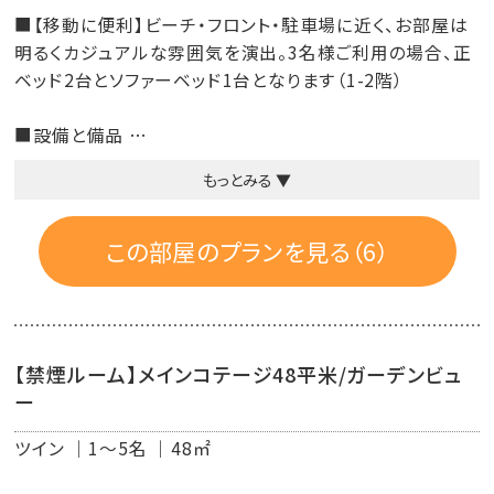
■【移動に便利】ビーチ・フロント・駐車場に近く、お部屋は
明るくカジュアルな雰囲気を演出。3名様ご利用の場合、正
ベッド2台とソファーベッド1台となります（1-2階）
■設備と備品
液晶テレビ／エアコン／衛星放送／電話／冷蔵庫／ミネ
もっとみる ▼
ラルウォーター／コーヒーマシン／日本茶セット／ソムリエ
ナイフ／室内用スリッパ／ウォシュレット／客室内金庫／ハ
ンガー／湯沸しポット
この部屋のプランを見る（6）
■ルームアメニティ
ワッフルガウン／バスタオル／フェイスタオル／ウォッシュ
タオル／ボディータオル／シャンプー／リンス／ボディーソ
【禁煙ルーム】メインコテージ48平米/ガーデンビュ
ープ／フェイス＆ハンドソープ／歯ブラシセット／綿棒コッ
ー
トン／ヒゲ剃り／クシ／ドライヤー
ツイン
1～5名
48㎡