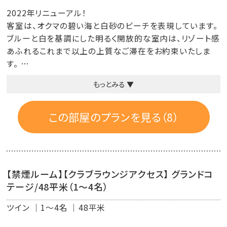
2022年リニューアル！
客室は、オクマの碧い海と白砂のビーチを表現しています。
ブルーと白を基調にした明るく開放的な室内は、リゾート感
あふれるこれまで以上の上質なご滞在をお約束いたしま
す。
もっとみる ▼
※CLUB 潮風特典は対象外となります。
■設備と備品
この部屋のプランを見る（8）
液晶テレビ／エアコン／衛星放送／電話／2ドア冷蔵庫／
ミネラルウォーター／コーヒーマシン／日本茶セット／ソム
リエナイフ／室内用スリッパ／ウォシュレット／客室内金庫
／ハンガー／湯沸しポット／グラスマグカップ／アイスペ
【禁煙ルーム】【クラブラウンジアクセス】 グランドコ
ール／加湿機能付き空気清浄機
テージ/48平米（1～4名）
■ルームアメニティ
ツイン
1～4名
48平米
リラックスウエア／バスタオル／フェイスタオル／ウォッシ