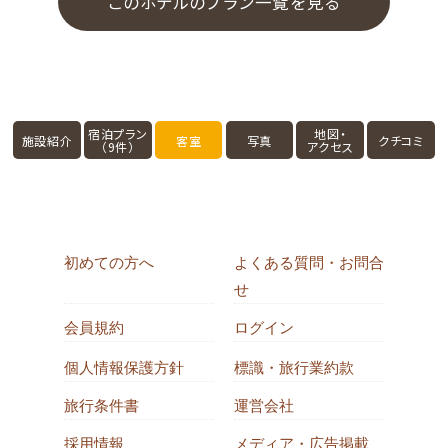
このホテルのプラン一覧を見る
★設備と備品★
コーヒーマシン／液晶テレビ／エアコン／衛星放送／電話
／冷蔵庫／日本茶セット／室内用スリッパ／ウォシュレット
／客室内金庫／ハンガー
★ルームアメニティ★
宿泊プラン
地図・
施設紹介
客室
写真
クチコミ
（9件）
アクセス
シャンプー、リンス、ボディーソープ、歯ブラシセット、綿棒、
コットン、ヒゲ剃り、クシ、ドライヤー、ルームウェア、バスタオ
ル、フェイスタオル、ウォッシュタオル、ボディータオル
初めての方へ
よくある質問・お問合
せ
会員規約
ログイン
個人情報保護方針
標識・旅行業約款
旅行条件書
運営会社
採用情報
メディア・広告掲載