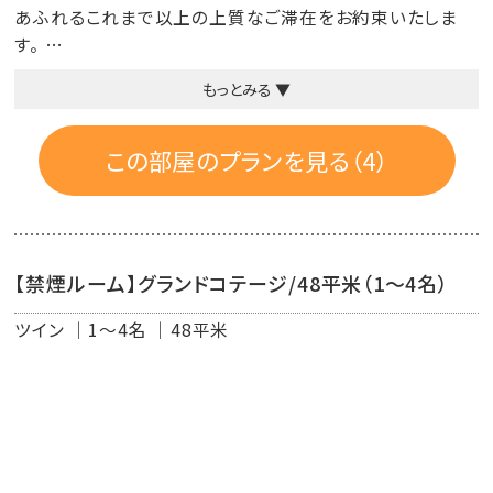
あふれるこれまで以上の上質なご滞在をお約束いたしま
す。
もっとみる ▼
＜ CLUB 潮風特典 ＞
・専用カウンターでのチェックイン
この部屋のプランを見る（4）
・バレーサービス
・潮風の朝食 7:00～10:30（L.O. 10:00）予約不要
当ホテルで最高の場所「ビーチカフェ・オアシス」でプレミア
【禁煙ルーム】グランドコテージ/48平米（1～4名）
ムなビュッフェをご提供いたします。
※サーフサイド・カフェの朝食ビュッフェのご利用も可能で
ツイン
1～4名
48平米
す。
◇潮風のラウンジ ◇
リラックスタイム / 10：30～14：00
ティータイム / 14：00～16：30
カクテルタイム / 17：00～19：30