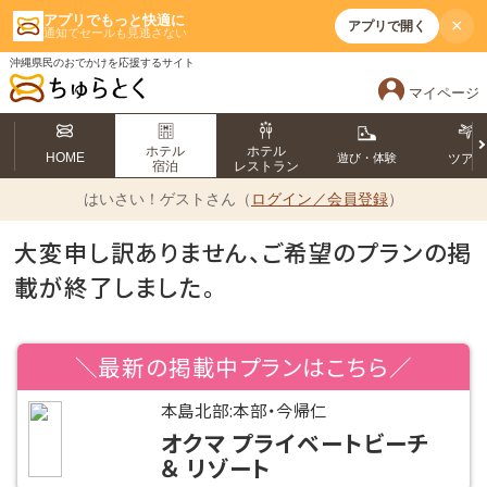
アプリでもっと快適に
×
アプリで開く
通知でセールも見逃さない
沖縄県民のおでかけを応援するサイト
マイページ
ホテル
ホテル
HOME
遊び・体験
ツア
宿泊
レストラン
はいさい！
ゲストさん（
ログイン／会員登録
）
大変申し訳ありません、ご希望のプランの掲
載が終了しました。
＼最新の掲載中プランはこちら／
本島北部:本部・今帰仁
オクマ プライベートビーチ
＆ リゾート