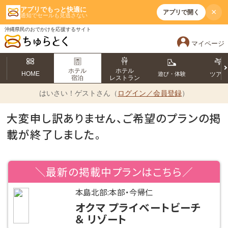
アプリでもっと快適に
×
アプリで開く
通知でセールも見逃さない
沖縄県民のおでかけを応援するサイト
マイページ
ホテル
ホテル
HOME
遊び・体験
ツア
宿泊
レストラン
はいさい！
ゲストさん（
ログイン／会員登録
）
大変申し訳ありません、ご希望のプランの掲
載が終了しました。
＼最新の掲載中プランはこちら／
本島北部:本部・今帰仁
オクマ プライベートビーチ
＆ リゾート