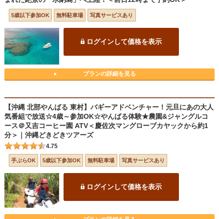
5歳以下参加OK
無料駐車場
写真サービスあり
ログインして価格を表示
プランの詳細を見る
【沖縄 北部やんばる 東村】バギーアドベンチャー！元旦にあの大人
気番組で放送☆4歳～参加OK☆やんばる体験★農園&ジャングルコ
ース＠又吉コーヒー園 ATV＜慶佐次マングローブカヤックから約1
分＞｜沖縄どきどきツアーズ
4.75
手ぶらOK
5歳以下参加OK
無料駐車場
写真サービスあり
ログインして価格を表示