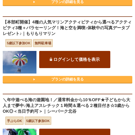
プランの詳細を見る
【本部町開催】4種の人気マリンアクティビティから選べるアクティ
ビティ3種＋パラセーリング！海と空を満喫♪体験中の写真データプ
レゼント♪｜もりもりマリン
5歳以下参加OK
無料駐車場
ログインして価格を表示
プランの詳細を見る
＼年中遊べる海の遊園地！／通常料金から10％OFF★子どもから大
人まで夢中♪海上アスレチック１時間＆選べる２種目付き☆3歳から
OK◎＜当日予約可＞｜シーパーク北谷
手ぶらOK
5歳以下参加OK