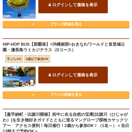
ログインして価格を表示
プランの詳細を見る
HIP-HOP BUS【那覇発】<沖縄南部>おきなわワールドと首里城公
園・瀬長島ウミカジテラス（Dコース）
手ぶらOK
5歳以下参加OK
ログインして価格を表示
プランの詳細を見る
【嘉手納町・比謝川開催】街中に在る自然の宝庫[比謝川（ひじゃが
わ）]を生き物好きガイドとともに巡るマングローブ探検カヤックツ
アー アクセス便利！毎日催行！2歳から参加OK！（1名～）＜当日
13時まで予約OK＞