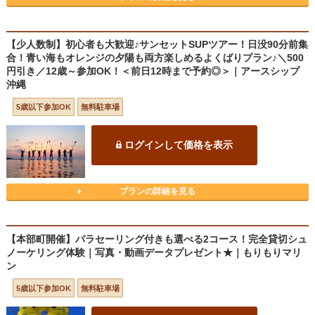
【少人数制】初心者も大歓迎♪サンセットSUPツアー！日没90分前集
合！青い海もオレンジの夕陽も両方楽しめるよくばりプラン♪＼500
円引き／12歳～参加OK！＜前日12時まで予約◎＞｜アースシップ
沖縄
5歳以下参加OK
無料駐車場
ログインして価格を表示
プランの詳細を見る
【本部町開催】パラセーリング付きも選べる2コース！完全貸切シュ
ノーケリング体験｜写真・動画データプレゼント★｜もりもりマリ
ン
5歳以下参加OK
無料駐車場