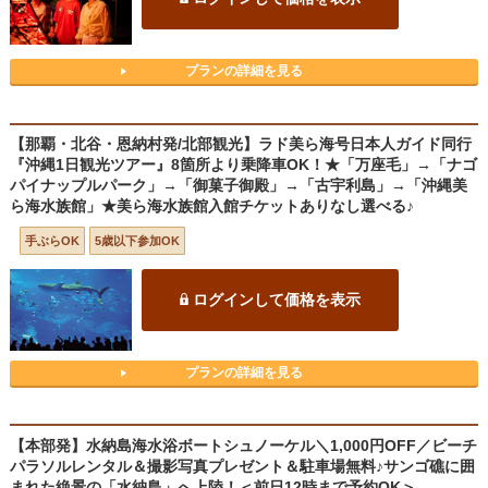
プランの詳細を見る
【那覇・北谷・恩納村発/北部観光】ラド美ら海号日本人ガイド同行
『沖縄1日観光ツアー』8箇所より乗降車OK！★「万座毛」→「ナゴ
パイナップルパーク」→「御菓子御殿」→「古宇利島」→「沖縄美
ら海水族館」★美ら海水族館入館チケットありなし選べる♪
手ぶらOK
5歳以下参加OK
ログインして価格を表示
プランの詳細を見る
【本部発】水納島海水浴ボートシュノーケル＼1,000円OFF／ビーチ
パラソルレンタル＆撮影写真プレゼント＆駐車場無料♪サンゴ礁に囲
まれた絶景の「水納島」へ上陸！＜前日12時まで予約OK＞