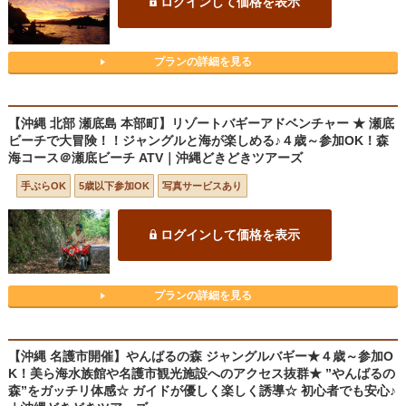
ログインして価格を表示
プランの詳細を見る
【沖縄 北部 瀬底島 本部町】リゾートバギーアドベンチャー ★ 瀬底
ビーチで大冒険！！ジャングルと海が楽しめる♪４歳～参加OK！森
海コース＠瀬底ビーチ ATV｜沖縄どきどきツアーズ
手ぶらOK
5歳以下参加OK
写真サービスあり
ログインして価格を表示
プランの詳細を見る
【沖縄 名護市開催】やんばるの森 ジャングルバギー★４歳～参加O
K！美ら海水族館や名護市観光施設へのアクセス抜群★ ”やんばるの
森”をガッチリ体感☆ ガイドが優しく楽しく誘導☆ 初心者でも安心♪