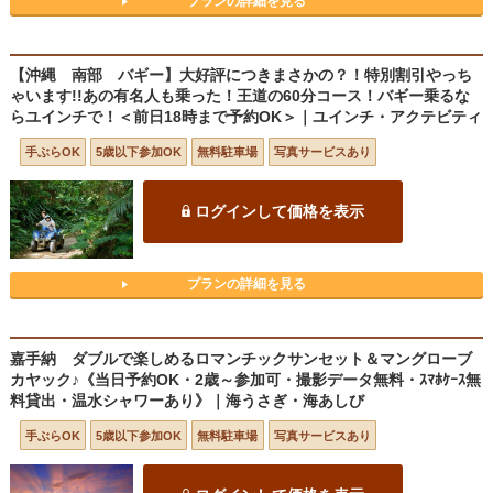
プランの詳細を見る
【沖縄 南部 バギー】大好評につきまさかの？！特別割引やっち
ゃいます!!あの有名人も乗った！王道の60分コース！バギー乗るな
らユインチで！＜前日18時まで予約OK＞｜ユインチ・アクテビティ
手ぶらOK
5歳以下参加OK
無料駐車場
写真サービスあり
ログインして価格を表示
プランの詳細を見る
嘉手納 ダブルで楽しめるロマンチックサンセット＆マングローブ
カヤック♪《当日予約OK・2歳～参加可・撮影データ無料・ｽﾏﾎｹｰｽ無
料貸出・温水シャワーあり》｜海うさぎ・海あしび
手ぶらOK
5歳以下参加OK
無料駐車場
写真サービスあり