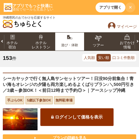
アプリでもっと快適に
×
アプリで開く
通知でセールも見逃さない
沖縄県民のおでかけを応援するサイト
マイページ
ホテル
ホテル
おでかけ
遊び・体験
ツアー
宿泊
レストラン
情報
153
人気順
安い順
口コミ件数順
件
シーカヤックで行く無人島サンセットツアー！日没90分前集合！青
い海もオレンジの夕陽も両方楽しめるよくばりプラン♪＼500円引き
／3歳～参加OK！＜前日12時まで予約◎＞｜アースシップ沖縄
手ぶらOK
5歳以下参加OK
無料駐車場
ログインして価格を表示
プランの詳細を見る