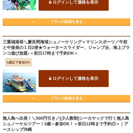
ログインして価格を表示
プランの詳細を見る
三重城港発＼慶良間海域シュノーケリング＋マリンスポーツ／午前
と午後発の１日2便★ウォータースライダー、ジャンプ台、海上ブラ
ンコ遊び放題♪＜前日17時まで予約OK＞
5歳以下参加OK
ログインして価格を表示
プランの詳細を見る
無人島へ出発！＼500円引き／[少人数制]シーカヤックで行く無人島
シュノーケルツアー！3歳～参加OK！＜前日12時まで予約◎＞｜ア
ースシップ沖縄