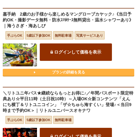
嘉手納 2歳のお子様から楽しめるマングローブカヤック♪《当日予
約OK・撮影データ無料・防水ｽﾏﾎｹｰｽ無料貸出・温水シャワーあり》
｜海うさぎ・海あしび
手ぶらOK
5歳以下参加OK
無料駐車場
写真サービスあり
ログインして価格を表示
プランの詳細を見る
＼リトユニ年パス★継続ならもっとお得に♪／年間パスポート限定特
典あり☆平日11時（土日祝10時）～入場OK☆新コンテンツ「えん
にち横丁＆リトユニコイン」「ザ☆ちゅら海すくい」登場♪＜当日9
時まで予約OK＞｜リトルユニバースオキナワ
手ぶらOK
5歳以下参加OK
無料駐車場
ログインして価格を表示