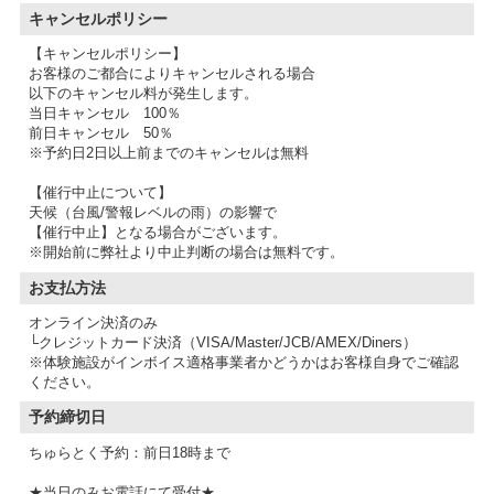
キャンセルポリシー
【キャンセルポリシー】
お客様のご都合によりキャンセルされる場合
以下のキャンセル料が発生します。
当日キャンセル 100％
前日キャンセル 50％
※予約日2日以上前までのキャンセルは無料
【催行中止について】
天候（台風/警報レベルの雨）の影響で
【催行中止】となる場合がございます。
※開始前に弊社より中止判断の場合は無料です。
お支払方法
オンライン決済のみ
└クレジットカード決済（VISA/Master/JCB/AMEX/Diners）
※体験施設がインボイス適格事業者かどうかはお客様自身でご確認
予約締切日
ちゅらとく予約：前日18時まで
★当日のみお電話にて受付★