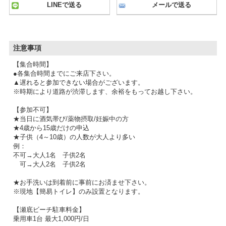
LINEで送る
メールで送る
注意事項
【集合時間】
●各集合時間までにご来店下さい。
▲遅れると参加できない場合がございます。
※時期により道路が渋滞します、余裕をもってお越し下さい。
【参加不可】
★当日に酒気帯び/薬物摂取/妊娠中の方
★4歳から15歳だけの申込
★子供（4～10歳）の人数が大人より多い
例：
不可→大人1名 子供2名
可→大人2名 子供2名
★お手洗いは到着前に事前にお済ませ下さい。
※現地【簡易トイレ】のみ設置となります。
【瀬底ビーチ駐車料金】
乗用車1台 最大1,000円/日