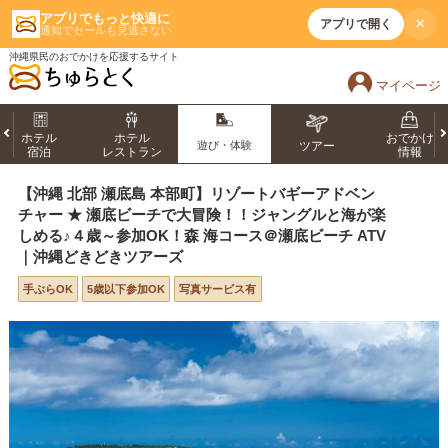
アプリでもっと快適に
×
アプリで開く
通知でセールも見逃さない
沖縄県民のおでかけを応援するサイト
マイページ
ホテル
ホテル
おでかけ
遊び・体験
ツアー
宿泊
レストラン
情報
【沖縄 北部 瀬底島 本部町】リゾートバギーアドベン
チャー ★ 瀬底ビーチで大冒険！！ジャングルと海が楽
しめる♪４歳～参加OK！森 海コース＠瀬底ビーチ ATV
｜沖縄どきどきツアーズ
手ぶらOK
5歳以下参加OK
写真サービス有