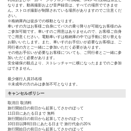
なります。動画撮影および音声録音は、すべての場所でできませ
ん。ストロボ撮影が制限されている場所がありますのでご注意くだ
さい。
※格納庫内は徒歩での移動となります。
車いすの方はお客様ご自身にてバスの乗り降りが可能なお客様のみ
ご参加可能です。車いすのご用意はありませんので、お客様ご自身
でご用意ください。電動車いすは格納庫の中では手動に切り替えを
お願いいたします。また、車いすのお手伝いが必要なお客様は、ご
同行者の方とご一緒にご参加いただく必要があります。
その他お手伝いが必要なお客様についても、ご同行者とご一緒に参
加いただく必要があります。
安全確保の観点より、ストレッチャーに横になったままでのご参加
はできません。
最少催行人員15名様
※未成年の方のみは参加不可となります。
キャンセルポリシー
取消日 取消料
旅行開始日の前日から起算してさかのぼって
11日目にあたる日まで 無料
旅行開始日の前日から起算してさかのぼって
10日目以降8日目にあたる日まで 旅行代金の20％
旅行開始日の前日から起算してさかのぼって