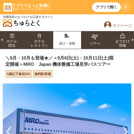
アプリでもっと快適に
×
アプリで開く
通知でセールも見逃さない
沖縄県民のおでかけを応援するサイト
マイページ
ホテル
ホテル
おでかけ
遊び・体験
ツアー
宿泊
レストラン
情報
＼9月・10月も登場★／＜9月6日(土)・10月11日(土)限
定開催＞MRO Japan 機体整備工場見学バスツアー
5歳以下参加OK
無料駐車場