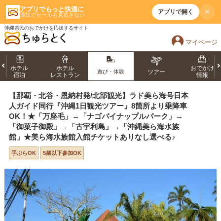
アプリでもっと快適に
×
アプリで開く
通知でセールも見逃さない
沖縄県民のおでかけを応援するサイト
マイページ
ホテル
ホテル
おでかけ
遊び・体験
ツアー
宿泊
レストラン
情報
【那覇・北谷・恩納村発/北部観光】ラド美ら海号日本
人ガイド同行『沖縄1日観光ツアー』8箇所より乗降車
OK！★「万座毛」→「ナゴパイナップルパーク」→
「御菓子御殿」→「古宇利島」→「沖縄美ら海水族
館」★美ら海水族館入館チケットありなし選べる♪
手ぶらOK
5歳以下参加OK