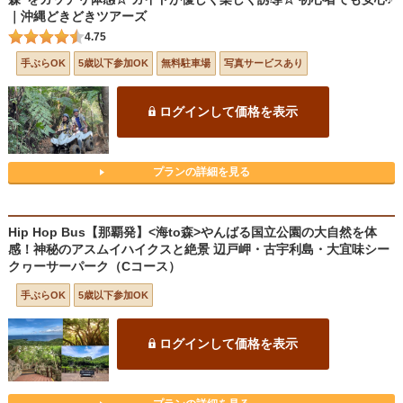
｜沖縄どきどきツアーズ
4.75
手ぶらOK
5歳以下参加OK
無料駐車場
写真サービスあり
ログインして価格を表示
プランの詳細を見る
Hip Hop Bus【那覇発】<海to森>やんばる国立公園の大自然を体
感！神秘のアスムイハイクスと絶景 辺戸岬・古宇利島・大宜味シー
クヮーサーパーク（Cコース）
手ぶらOK
5歳以下参加OK
ログインして価格を表示