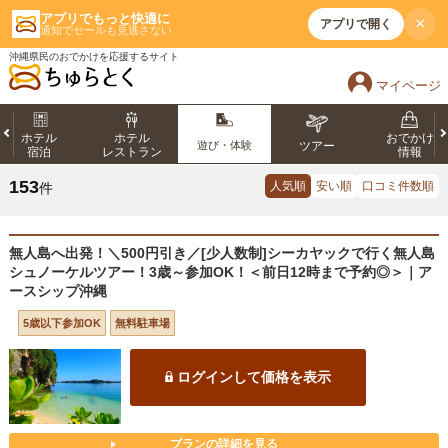
アプリでもっと快適に
×
アプリで開く
通知でセールも見逃さない
沖縄県民のおでかけを応援するサイト
マイページ
ホテル
ホテル
おでかけ
遊び・体験
ツアー
宿泊
レストラン
情報
153
人気順
安い順
口コミ件数順
件
無人島へ出発！＼500円引き／[少人数制]シーカヤックで行く無人島
シュノーケルツアー！3歳～参加OK！＜前日12時まで予約◎＞｜ア
ースシップ沖縄
5歳以下参加OK
無料駐車場
ログインして価格を表示
プランの詳細を見る