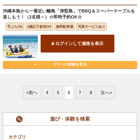
沖縄本島から一番近い離島「津堅島」でBBQ＆スーパーマーブルを
楽しもう！（2名様～）☆即時予約OK☆
手ぶらOK
5歳以下参加OK
無料駐車場
写真サービスあり
ログインして価格を表示
プランの詳細を見る
<前へ
4
5
6
7
8
次へ>
遊び・体験を検索
カテゴリ