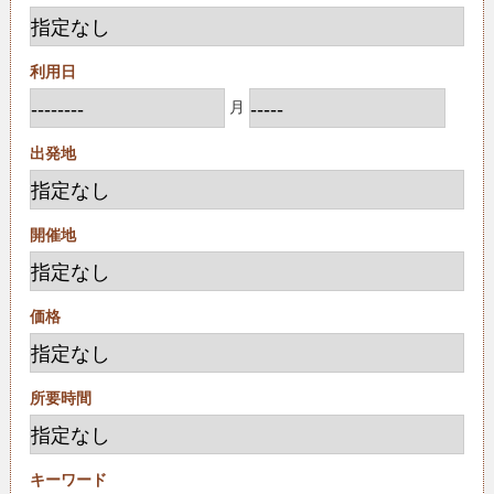
利用日
月
出発地
開催地
価格
所要時間
キーワード