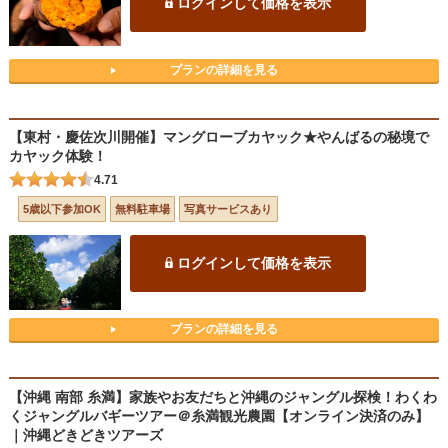
ログインして価格を表示
プランの詳細を見る
【東村・慶佐次川開催】マングローブカヤック★やんばるの秘境で
カヤック体験！
4.71
5歳以下参加OK
無料駐車場
写真サービスあり
ログインして価格を表示
プランの詳細を見る
【沖縄 南部 糸満】家族やお友だちと沖縄のジャングル探検！わくわ
くジャングルバギーツアー＠糸満観光農園【オンライン決済のみ】
｜沖縄どきどきツアーズ