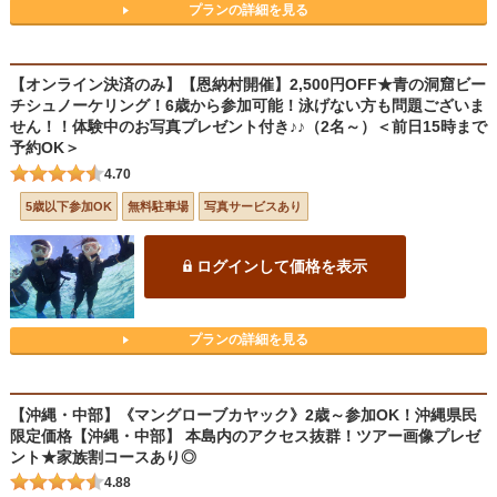
プランの詳細を見る
【オンライン決済のみ】【恩納村開催】2,500円OFF★青の洞窟ビー
チシュノーケリング！6歳から参加可能！泳げない方も問題ございま
せん！！体験中のお写真プレゼント付き♪♪（2名～）＜前日15時まで
予約OK＞
4.70
5歳以下参加OK
無料駐車場
写真サービスあり
ログインして価格を表示
プランの詳細を見る
【沖縄・中部】《マングローブカヤック》2歳～参加OK！沖縄県民
限定価格【沖縄・中部】 本島内のアクセス抜群！ツアー画像プレゼ
ント★家族割コースあり◎
4.88