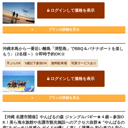
ログインして価格を表示
プランの詳細を見る
沖縄本島から一番近い離島「津堅島」でBBQ＆バナナボートを楽し
もう♪（2名様～）☆即時予約OK☆
手ぶらOK
5歳以下参加OK
無料駐車場
写真サービスあり
ログインして価格を表示
プランの詳細を見る
【沖縄 名護市開催】やんばるの森 ジャングルバギー★４歳～参加O
K！美ら海水族館や名護市観光施設へのアクセス抜群★ ”やんばるの
森”をガッチリ体感☆ ガイドが優しく楽しく誘導☆ 初心者でも安心♪