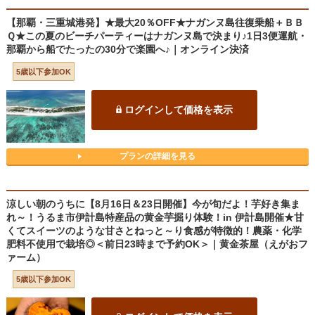
【那覇・三重城港発】★最大20％OFF★ナガンヌ島往復乗船＋ＢＢ
Ｑ★この夏のビーチパーティーはナガンヌ島で決まり♪1日3便運航・
那覇から船でたったの30分で楽園へ♪｜オンライン決済
5歳以下参加OK
ログインして価格を表示
プランの詳細を見る
涼しい朝のうちに【8月16日＆23日開催】今が旬だよ！芋好き集ま
れ～！うるま市伊計島特産品の黄金芋掘り体験！in 伊計島開催★甘
くてスイーツのような甘さとねっと～り食感が特徴的！農薬・化学
肥料不使用で栽培◎＜前日23時まで予約OK＞｜黄金茶屋（えがおフ
ァーム）
5歳以下参加OK