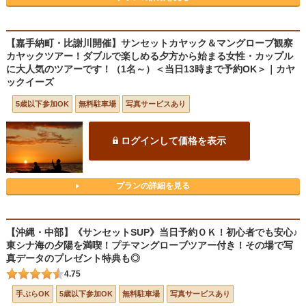
【嘉手納町・比謝川開催】サンセットカヤック＆マングローブ観察
カヤックツアー！ダブルで楽しめる夕方から始まる女性・カップル
に大人気のツアーです！（1名～）＜当日13時まで予約OK＞｜カヤ
ックイーズ
5歳以下参加OK
無料駐車場
写真サービスあり
ログインして価格を表示
プランの詳細を見る
【沖縄・中部】《サンセットSUP》当日予約ＯＫ！初心者でも安心♪
東シナ海の夕陽を満喫！プチマングローブツアー付き！その場で写
真データのプレゼント特典も◎
4.75
手ぶらOK
5歳以下参加OK
無料駐車場
写真サービスあり