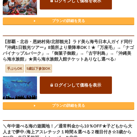
ログインして価格を表示
プランの詳細を見る
【那覇・北谷・恩納村発/北部観光】ラド美ら海号日本人ガイド同行
『沖縄1日観光ツアー』8箇所より乗降車OK！★「万座毛」→「ナゴ
パイナップルパーク」→「御菓子御殿」→「古宇利島」→「沖縄美
ら海水族館」★美ら海水族館入館チケットありなし選べる♪
手ぶらOK
5歳以下参加OK
ログインして価格を表示
プランの詳細を見る
＼年中遊べる海の遊園地！／通常料金から10％OFF★子どもから大
人まで夢中♪海上アスレチック１時間＆選べる２種目付き☆3歳から