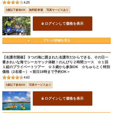
4.25
5歳以下参加OK
無料駐車場
写真サービスあり
ログインして価格を表示
プランの詳細を見る
【名護市開催】３つの海に囲まれた名護市だからできる、その日一
番きれいな海でシーカヤック体験！のんびり２時間コース ☆１回
１組のプライベートツアー ☆３歳から参加OK ☆ちゅらとく特別
価格（2名様～）＜前日18時まで予約OK＞
4.62
5歳以下参加OK
写真サービスあり
ログインして価格を表示