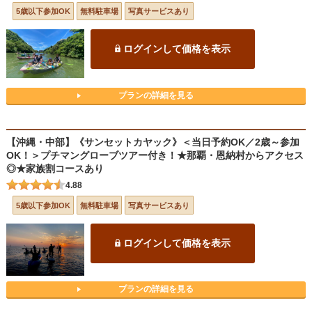
5歳以下参加OK
無料駐車場
写真サービスあり
ログインして価格を表示
プランの詳細を見る
【沖縄・中部】《サンセットカヤック》＜当日予約OK／2歳～参加
OK！＞プチマングローブツアー付き！★那覇・恩納村からアクセス
◎★家族割コースあり
4.88
5歳以下参加OK
無料駐車場
写真サービスあり
ログインして価格を表示
プランの詳細を見る