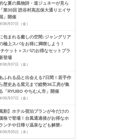
的な夏の風物詩・道ジュネーが見ら
「第30回 読谷村高志保大通りエイサ
国」開催
6年08月07日（金）
に包まれる癒しの空間♪ジャングリア
の極上スパをお得に満喫しよう！
ayチケット＋スパのお得なセットプラ
新登場
6年08月07日（金）
あふれる品と出会える7日間！若手作
ら歴史ある窯元まで総勢36工房が集
る「RYUBO やちむん市」開催
6年08月07日（金）
風割】ホテル宿泊プランが今だけの
価格で登場！台風通過後がお得なホ
ランチや日帰り温泉なども解禁♪
6年08月05日（水）