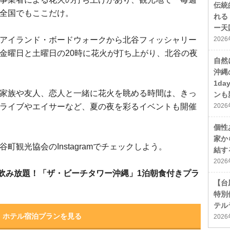
伝統
全国でもここだけ。
れる
ー天
アイランド・ボードウォークから北谷フィッシャリー
202
金曜日と土曜日の20時に花火が打ち上がり、北谷の夜
自然
沖縄
1d
家族や友人、恋人と一緒に花火を眺める時間は、きっ
ンも
ライブやエイサーなど、夏の夜を彩るイベントも開催
202
個性
家か
観光協会のInstagramでチェックしよう。
結す
202
飲み放題！「ザ・ビーチタワー沖縄」1泊朝食付きプラ
【台
特別
テル
ホテル宿泊プランを見る
202