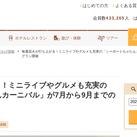
はじめての方
よくある質
会員数
433,265
人 
泊
ホテルレストラン
遊び・体験
ツアー
でかけ情報
毎週花火が打ち上がる！ミニライブやグルメも充実の「シーポートちゃたん
グラン開催
る！ミニライブやグルメも充実の
カーニバル」が7月から9月までの
体験