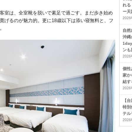
れる
ー天
客室は、全室靴を脱いで素足で過ごす。まだ歩き始め
202
寛げるのが魅力的。更に18歳以下は添い寝無料と、フ
。
自然
沖縄
1d
ンも
202
個性
家か
結す
202
【台
特別
テル
202