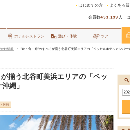
はじめての方
よくある質
会員数
433,199
人 
泊
ホテルレストラン
遊び・体験
ツアー
でかけ情報
”遊・食・癒”のすべてが揃う北谷町美浜エリアの「ベッセルホテルカンパー
てが揃う北谷町美浜エリアの「ベッ
ナ沖縄」
・体験