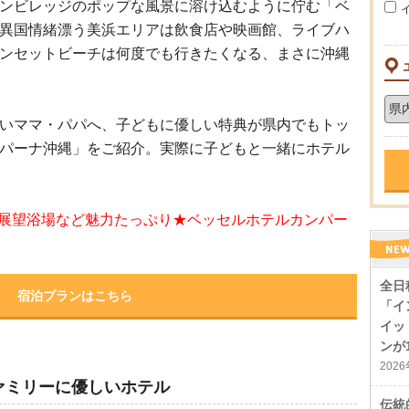
ンビレッジのポップな風景に溶け込むように佇む「ベ
異国情緒漂う美浜エリアは飲食店や映画館、ライブハ
ンセットビーチは何度でも行きたくなる、まさに沖縄
いママ・パパへ、子どもに優しい特典が県内でもトッ
パーナ沖縄」をご紹介。実際に子どもと一緒にホテル
、展望浴場など魅力たっぷり★ベッセルホテルカンパー
全日
宿泊プランはこちら
「イ
イッ
ンが
202
ァミリーに優しいホテル
伝統