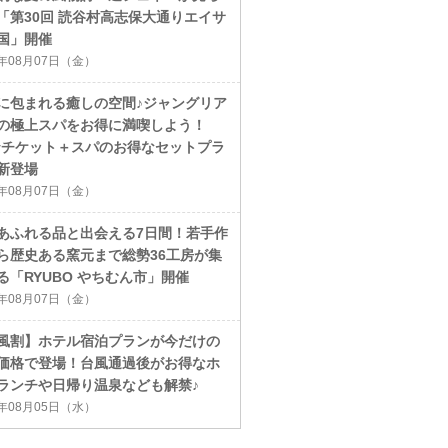
「第30回 読谷村高志保大通りエイサ
国」開催
6年08月07日（金）
に包まれる癒しの空間♪ジャングリア
の極上スパをお得に満喫しよう！
ayチケット＋スパのお得なセットプラ
新登場
6年08月07日（金）
あふれる品と出会える7日間！若手作
ら歴史ある窯元まで総勢36工房が集
る「RYUBO やちむん市」開催
6年08月07日（金）
風割】ホテル宿泊プランが今だけの
価格で登場！台風通過後がお得なホ
ランチや日帰り温泉なども解禁♪
6年08月05日（水）