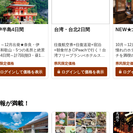
伊半島4日間
台湾・台北2日間
NEW★
月～12月出発★奈良・伊
往復航空券+往復送迎+宿泊
10月～1
・和歌山・5つの名所と絶景
+朝食付き◎Peachで行く！台
憧れのホ
4日間～計7回(朝3・昼1・
湾フリープラン♪<ホテルスタ
チを満喫の
)の食事つき！～
ンダードクラス>
爺湖温泉
限定価格
県民限定価格
県民限定
温泉～
ログインして価格を表示
ログインして価格を表示
ログ
報が満載！