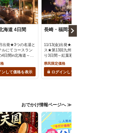
北海道 4日間
長崎・福岡3日間
久米島・日
2月出発★3つの名湯と
11/13(金)出発★ハウステンボ
海を飛ぶ高速船
テルにてコースラン
ス★第13回九州一大花火まつ
シャンジェット
4日間in北海道～洞
り3日間～紅葉彩る名園と
く！日本の渚1
・湯の川温泉・登別
22,000発の花火の祭典～＜ハ
ーチ』海水浴と
価格
県民限定価格
県民限定価格
ウステンボス1DAYパス付＞添
絶景『比屋定バ
乗員同行・バスガイド同行
月〜8月出発限
インして価格を表示
ログインして価格を表示
ログインし
おでかけ情報ページへ ≫