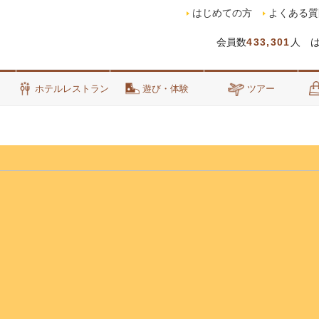
はじめての方
よくある質
会員数
433,301
人 
泊
ホテルレストラン
遊び・体験
ツアー