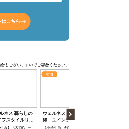
ンはこちら
場合もございますのでご容赦ください。
宿泊
宿泊
ルネス 暮らしの
ウェルネスリゾート沖
ラグナガー
イフスタイルリゾ
縄 ユインチホテル南城
付き】 2名1室お一
【小学生添い寝無料】温泉＆
【当日12時ま