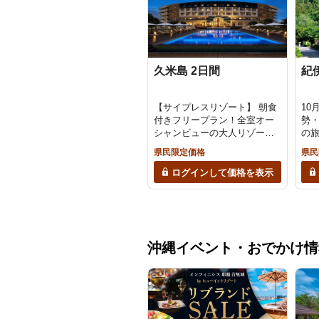
久米島 2日間
紀
【サイプレスリゾート】 朝食
10
付きフリープラン！全室オー
勢
シャンビューの大人リゾート
の旅
（7月〜8月出発限定）
夕3
県民限定価格
県民
ログインして価格を表示
沖縄イベント・おでかけ情