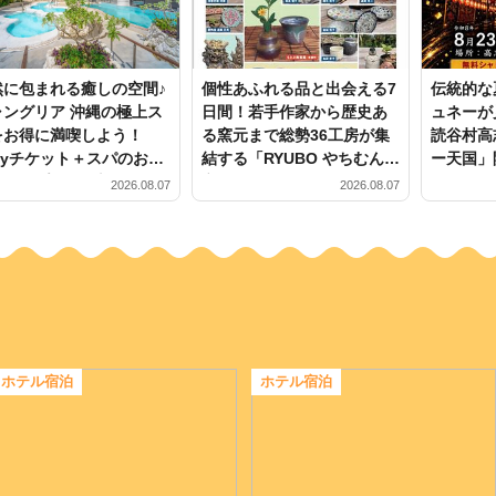
然に包まれる癒しの空間♪
個性あふれる品と出会える7
伝統的な
ャングリア 沖縄の極上ス
日間！若手作家から歴史あ
ュネーが
をお得に満喫しよう！
る窯元まで総勢36工房が集
読谷村高
ayチケット＋スパのお得
結する「RYUBO やちむん
ー天国」
セットプランも新登場
市」開催
2026.08.07
2026.08.07
ホテル宿泊
ホテル宿泊