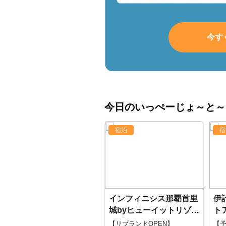
今す
今日のいっぺーじょ～と～
宿泊
宿
インフィニシス那覇首里
伊
城byヒューイットリゾー
ト
ト
【リブランドOPEN】
【予