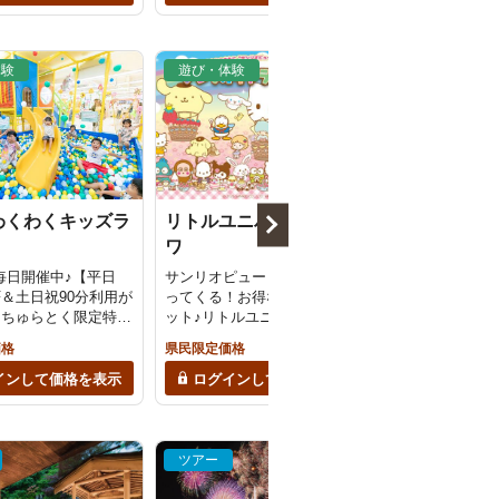
体験
遊び・体験
遊び・体験
わくわくキッズラ
リトルユニバースオキナ
黄金芋掘り体験
ワ
島
毎日開催中♪【平日
サンリオピューロランドがや
【8/16＆23
FF＆土日祝90分利用が
ってくる！お得なセットチケ
クター試乗＆記
】ちゅらとく限定特典
ット♪リトルユニバースとサン
涼しい朝のうち
富なアトラクション
リオキャラクターフェスで1日
イーツのような
価格
県民限定価格
県民限定価格
事体験コーナーまで
中満喫♪＜当日9時まで予約OK
～り食感が特徴
さん☆＜当日17時ま
＞
学肥料不使用で
インして価格を表示
ログインして価格を表示
ログインし
K＞｜波の上わくわく
り体験＜前日2
ンド
＞｜黄金茶屋（
ム）
ツアー
ツアー