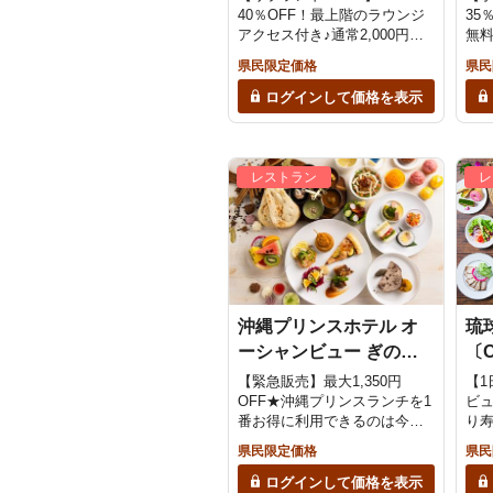
40％OFF！最上階のラウンジ
35
アクセス付き♪通常2,000円の
無
駐車料金無料＜クラブラウン
て、
県民限定価格
県民
ジアクセス・朝食付き＞
～
放題
ログインして価格を表示
+温
レストラン
レ
沖縄プリンスホテル オ
琉
ーシャンビュー ぎのわ
〔O
ん〔オールデイダイニン
庭
【緊急販売】最大1,350円
【1
グ ジノーン〕
OFF★沖縄プリンスランチを1
ビュ
番お得に利用できるのは今だ
り
け！！「ハワイ＆スパイスア
べ
県民限定価格
県民
イランド」開催中
※当
ログインして価格を表示