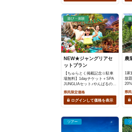
遊び・体験
遊
NEW★ジャングリアセ
農
ットプラン
1
【ちゅらとく掲載記念☆駐車
放題
場無料】1dayチケット＋SPA
20
JUNGLIAセット♪やんばるの自
し
然を満喫する贅沢セットプラ
県民
県民限定価格
利用
ン＜当日12時まで予約OK＞｜
予
ジャングリア沖縄
ログインして価格を表示
古民
トサ
ツアー
ツ