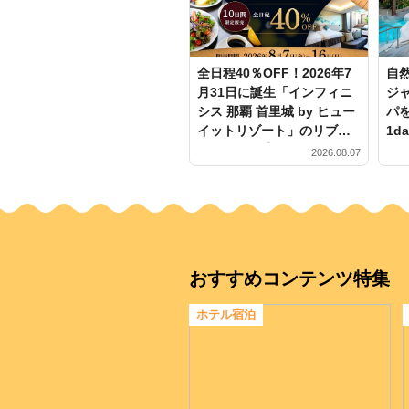
全日程40％OFF！2026年7
自
月31日に誕生「インフィニ
ジ
シス 那覇 首里城 by ヒュー
パ
イットリゾート」のリブラ
1d
ンドSALEプランが10日間限
な
2026.08.07
定販売で登場
おすすめコンテンツ特集
ホテル宿泊