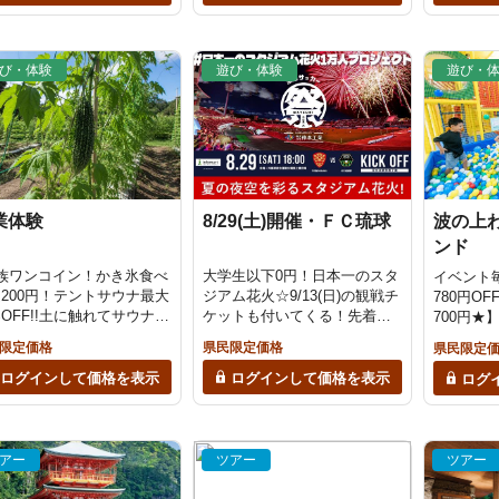
び・体験
遊び・体験
遊び・
業体験
8/29(土)開催・ＦＣ琉球
波の上
ンド
家族ワンコイン！かき氷食べ
大学生以下0円！日本一のスタ
イベント
200円！テントサウナ最大
ジアム花火☆9/13(日)の観戦チ
780円O
%OFF!!土に触れてサウナで
ケットも付いてくる！先着で
700円★
っかり汗を流そう！カフェ
オリジナルシャツプレゼン
付き！豊
限定価格
県民限定価格
県民限定
もオススメ♪当日9時まで
ト！キッチンカー＆イベント
からお仕
約可◎『心も身体も整える
盛りだくさん♪
盛りだく
ログインして価格を表示
ログインして価格を表示
ログ
家カフェ』｜totonoiテン
で予約O
ウナkizuki
キッズラ
アー
ツアー
ツアー