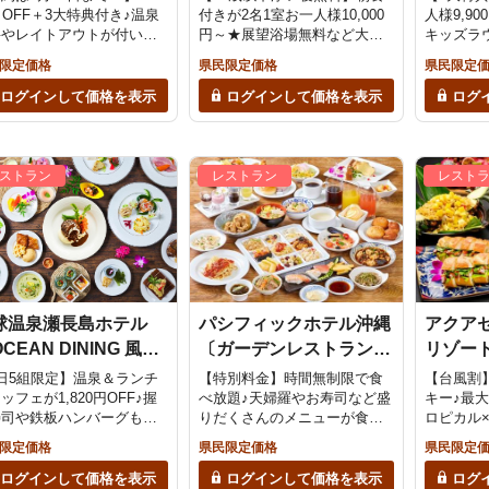
％OFF＋3大特典付き♪温泉
付きが2名1室お一人様10,000
人様9,9
料やレイトアウトが付い
円～★展望浴場無料など大満
キッズラ
2名1室お一人様10,000円
喫プラン♪≪朝食付き≫
けコンテ
限定価格
県民限定価格
県民限定
！夕食は焼肉やマグロ食べ
生添い寝
で満足度MAX＜夕朝食
レイトO
ログインして価格を表示
ログインして価格を表示
ログ
泉付＞
付＞
ストラン
レストラン
レスト
球温泉瀬長島ホテル
パシフィックホテル沖縄
アクアセ
CEAN DINING 風
〔ガーデンレストラン竜
リゾート
〕
潭〕
CHINES
日5組限定】温泉＆ランチ
【特別料金】時間無制限で食
【台風割
ッフェが1,820円OFF♪握
べ放題♪天婦羅やお寿司など盛
キー♪最大
寿司や鉄板ハンバーグも食
りだくさんのメニューが食べ
ロピカル
放題＋アルコール飲み放題
放題♪
フェ★※当
限定価格
県民限定価格
県民限定
日14時まで予約OK！
ログインして価格を表示
ログインして価格を表示
ログ