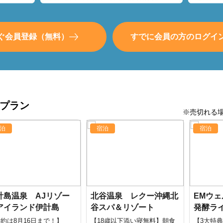
ぐ会員登録（無料）
すでに会員の方のログイ
プラン
※売切れる
泊
宿泊
宿泊
計島温泉 AJリゾー
北谷温泉 レクー沖縄北
EMウェ
アイランド伊計島
谷スパ＆リゾート
発酵ラ
ート
約は8月16日まで！】
【18歳以下添い寝無料】朝食
【3大特典