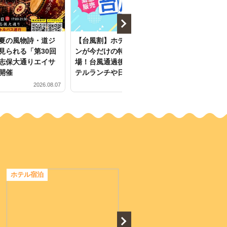
夏の風物詩・道ジ
【台風割】ホテル宿泊プラ
ファッション
見られる「第30回
ンが今だけの特別価格で登
ブも！沖縄の
志保大通りエイサ
場！台風通過後がお得なホ
ブが集結する「T
開催
テルランチや日帰り温泉な
2026」がイ
ども解禁♪
開催
2026.08.07
2026.08.05
ホテル宿泊
ホテル宿泊