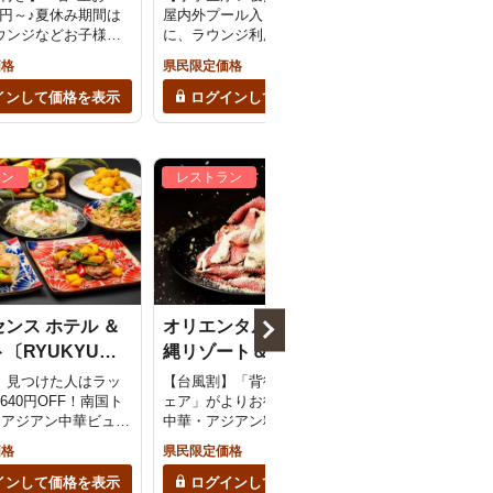
00円～♪夏休み期間は
屋内外プール入り放題！さら
生添い寝無料♪
ウンジなどお子様向
に、ラウンジ利用無料の特典
＋屋内外プール
ンツ盛り沢山！小学
付き（朝食付）
夕食はセミブッ
価格
県民限定価格
県民限定価格
無料・アーリーIN・
UT特典付き＜夕朝食
インして価格を表示
ログインして価格を表示
ログインし
ラン
レストラン
レストラン
ンス ホテル ＆
オリエンタルホテル 沖
サウスゲー
〔RYUKYU
縄リゾート＆スパ
〔THE HAR
E Bon Fire〕
〔BUFFET & GRILL
PLACE〕
】見つけた人はラッ
【台風割】「背徳のミートフ
【台風割】緊急セ
640円OFF！南国ト
QWACHI (ブッフェ & グ
ェア」がよりお得に！洋食に
OFF★主菜が
×アジアン中華ビュッ
中華・アジアン料理も♪食べ放
チコースが驚きの
リル クワッチー)〕
日14時まで予約OK
題！※当日11時まで予約OK
楽しめるチャン
価格
県民限定価格
県民限定価格
インして価格を表示
ログインして価格を表示
ログインし