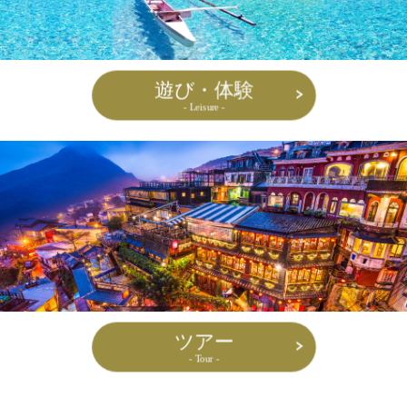
遊び・体験
- Leisure -
ツアー
- Tour -