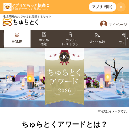
アプリでもっと快適に
×
アプリで開く
通知でセールも見逃さない
沖縄県民のおでかけを応援するサイト
マイページ
ホテル
ホテル
HOME
遊び・体験
ツア
宿泊
レストラン
※写真はイメージです。
ちゅらとくアワードとは？