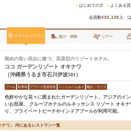
はじめての方
よくある質
会員数
433,128
人 
ホテルレストラン
泊
遊び・体験
ツアー
眺めの良い高台に建つ、高原型のリゾートホテル。
ココ ガーデンリゾート オキナワ
（沖縄県うるま市石川伊波501）
プール
駐車場
アワード受賞歴有
ペットルームあり
離れ・ヴィラ
色鮮やかな花々に囲まれたガーデンリゾート。アジアのイン
いお部屋。 グループホテルのルネッサンス リゾート オキ
り、プライベートビーチやインドアプールが利用可能。
キナワ」 内にあるレストラン一覧