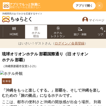
アプリでもっと快適に
×
アプリで開く
通知でセールも見逃さない
沖縄県民のおでかけを応援するサイト
マイページ
ホテル
ホテル
HOME
遊び・体験
ツア
宿泊
レストラン
はいさい！
ゲストさん（
ログイン／会員登録
）
琉球オリオンホテル 那覇国際通り（旧 オリオン
ホテル 那覇）
（沖縄県那覇市安里1-2-21）
駐車場
「沖縄をもっと楽しくする。」那覇を、そして沖縄を楽し
むための「旅の拠点」になるホテルです。
ここは、都市の便利さと沖縄の開放感が出会う場所。 到着