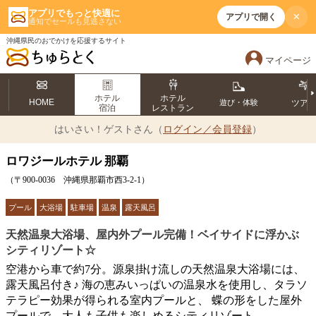
アプリでもっと快適に
×
アプリで開く
通知でセールも見逃さない
沖縄県民のおでかけを応援するサイト
マイページ
ホテル
ホテル
HOME
遊び・体験
ツア
宿泊
レストラン
はいさい！
ゲストさん（
ログイン／会員登録
）
ロワジールホテル 那覇
（〒900-0036 沖縄県那覇市西3-2-1）
プール
大浴場
駐車場
温泉
露天風呂
天然温泉大浴場、屋内外プール完備！ベイサイドに浮かぶ
シティリゾート☆
空港から車で約7分。源泉掛け流しの天然温泉大浴場には、
露天風呂付き♪ 海の恵みいっぱいの温泉水を使用し、タラソ
テラピー効果が得られる室内プールと、 蝶の形をした屋外
プールで、大人も子供も楽しめるシティリゾート。