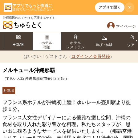
アプリでもっと快適に
×
アプリで開く
通知でセールも見逃さない
沖縄県民のおでかけを応援するサイト
マイページ
ホテル
ホテル
HOME
遊び・体験
ツア
宿泊
レストラン
はいさい！
ゲストさん（
ログイン／会員登録
）
メルキュール沖縄那覇
（〒900-0025 沖縄県那覇市壺川3-3-19 ）
駐車場
フランス系ホテルが沖縄初上陸！ゆいレール壺川駅より徒
歩１分。
フランス人女性デザイナーによる優雅な癒し空間、沖縄の
食材を取り入れた彩り豊かな料理。私たちスタッフが、思
い出に残るようなサービスを提供いたします。 （那覇空港
よりモノレールで10分、壺川駅下車北口より徒歩1分。国際