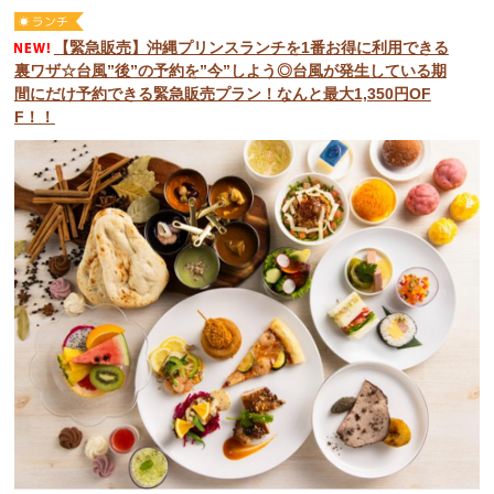
【緊急販売】沖縄プリンスランチを1番お得に利用できる
裏ワザ☆台風”後”の予約を”今”しよう◎台風が発生している期
間にだけ予約できる緊急販売プラン！なんと最大1,350円OF
F！！