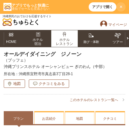
アプリでもっと快適に
×
アプリで開く
通知でセールも見逃さない
沖縄県民のおでかけを応援するサイト
マイページ
ホテル
ホテル
HOME
遊び・体験
ツアー
宿泊
レストラン
オールデイダイニング ジノーン
（ブッフェ）
沖縄プリンスホテル オーシャンビュー ぎのわん（中部）
所在地：
沖縄県宜野湾市真志喜3丁目28-1
地図
クチコミをみる
このホテルのレストラン一覧へ
プラン
お店紹介
地図
クチコミ