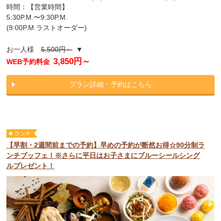
時間：【営業時間】
5:30P.M.〜9:30P.M.
(9:00P.M.ラストオーダー)
お一人様
5,500円～
▼
3,850円～
WEB予約料金
プラン詳細・予約はこちら
【早割・2週間前までの予約】早めの予約が断然お得☆90分制ラ
ンチブッフェ！※さらに平日はお子さまにブルーシールシング
ルプレゼント！