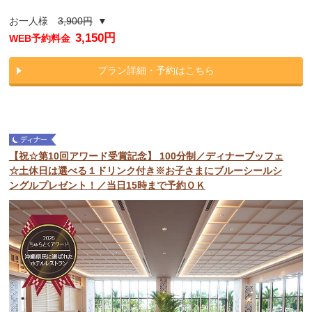
お一人様
3,900円
▼
3,150円
WEB予約料金
プラン詳細・予約はこちら
【祝☆第10回アワード受賞記念】 100分制／ディナーブッフェ
☆土休日は選べる１ドリンク付き※お子さまにブルーシールシ
ングルプレゼント！／当日15時まで予約ＯＫ