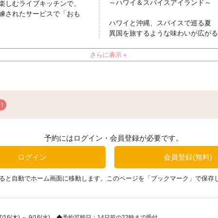
～ハワイ＆スパイスアイランド～
楽しむライブキッチンで、
練されたサービスで「おも
ハワイと沖縄、スパイスで巡る夏
異国を旅するような味わいが広がる
今回はハワイアンに加え、オリエン
催。ご好評をいただいているプリン
多種多彩な味わいでご用意し、芳醇
す。この季節にしか出会えないメニ
開催期間
2026年7月16日（木）～2026年9
ディナーブッフェ メニュー例
SIGUNATURE MENU
予約にはログイン・会員登録が必要です。
【平日 限定】ローストビーフ 泡
ュリンプ
ログイン
会員登録(無料)
【土休日限定】和牛サーロイン ロ
ス＆ガーリックシュリンプ
ると自動でホーム画面に移動します。このページを「ブックマーク」で保存
ジゴ・ダニョー ケバブスタイル 
リネしたノルウェーサーモン 軽い
節と共に／海老と野菜のハワイアン
6(木) ～ 9/16(水)
予約可能日：14日前の22時まで受付