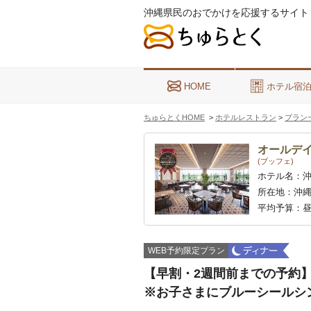
沖縄県民のおでかけを応援するサイト
HOME
ホテル宿
ちゅらとくHOME
>
ホテルレストラン
>
プラン
オールデ
(ブッフェ)
ホテル名：
所在地：
沖縄
平均予算：
昼
WEB予約限定プラン
【早割・2週間前までの予約
※お子さまにブルーシールシ