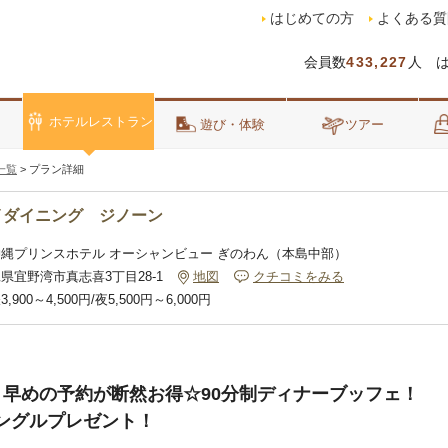
はじめての方
よくある質
会員数
433,227
人 
ホテルレストラン
泊
遊び・体験
ツアー
一覧
>
プラン詳細
イダイニング ジノーン
沖縄プリンスホテル オーシャンビュー ぎのわん（本島中部）
県宜野湾市真志喜3丁目28-1
地図
クチコミをみる
3,900～4,500円/夜5,500円～6,000円
】早めの予約が断然お得☆90分制ディナーブッフェ！
ングルプレゼント！