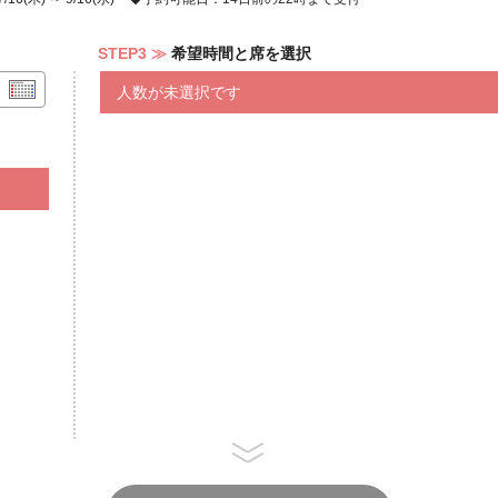
ーモンブラン／パイナップルフルー
ケーキ
STEP3
希望時間と席を選択
COLD
人数が未選択です
島豆腐ロミロミサーモン／かぼちゃ
ビーンズボロネーゼ／ツブ貝とアボ
ーとシブイーの煮浸／ミミガーナッ
ラダ ヤム・ウーセン／鶏むね肉の
ャーのセビーチェ／カルアポークサ
ＨＯＴ
ブイヤベース ハワイアン風／マヒ
赤魚のフリット エスニック風／塩
ン ハニーマスタードソース／鶏腿
ワイアンスタイル／バナナの葉の蒸
イ ポテトとポルチュギーズソーセ
イナップルと鶏腿肉炒め ムノア・
海老とイカのチリソース／ベイクド
ース／アヒメンチカツとオニオンリ
Curry＆Soup