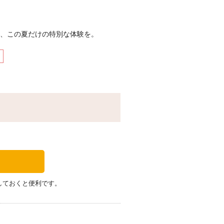
、この夏だけの特別な体験を。
タルスパイスを取り入れたフェアを開
スホテルオリジナルのカレーのほか、
なスパイスの魅力をご堪能いただけま
ューで、常夏をご満喫ください。
月16日（水）
盛バーベキューソース＆ガーリックシ
ーストビーフ 泡盛バーベキューソー
しておくと便利です。
ヨーグルトソース／沖縄県産黒糖でマ
燻製 アリゴのモンブラン ベーコン
かき揚げ ココナッツ風味 ／マンゴ