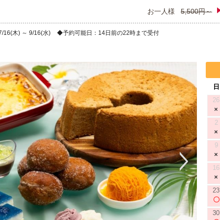
お一人様
5,500円～
6(木) ～ 9/16(水)
予約可能日：14日前の22時まで受付
日
26
2
9
16
23
30