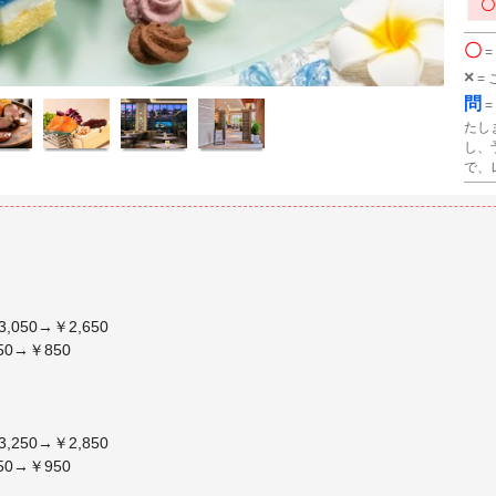
〇
=
×
=
問
=
たし
し、
で、
050→￥2,650
0→￥850
250→￥2,850
0→￥950