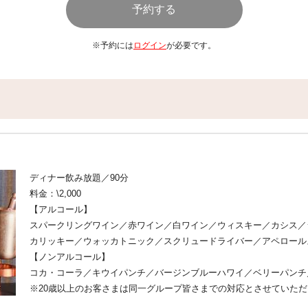
ビーフカレー／ポークグリーンカレ
ズレッドカレー／イカ墨シーフード
／冷製コーンスープ／ご飯／ナン
※予約には
ログイン
が必要です。
Dessert
紫芋ケーキ／ストロベリーケーキ／
ーレアチーズケーキ／ハウピアパイ
トパンナコッタとミントゼリー／杏
ナップルタルト／レモンとローズマ
ココア、紅芋)
※食材によるアレルギーなどがござ
ディナー飲み放題／90分
けください。
料金：\2,000
※当社では、厨房内の調理器具等は
【アルコール】
材料8品目（えび、かに、くるみ、
すべての食材を同一の環境で調理し
スパークリングワイン／赤ワイン／白ワイン／ウィスキー／カシス／
※仕入れの状況により、食材、メニ
カリッキー／ウォッカトニック／スクリュードライバー／アペロール
【ノンアルコール】
コカ・コーラ／キウイパンチ／バージンブルーハワイ／ベリーパンチ
※20歳以上のお客さまは同一グループ皆さまでの対応とさせていた