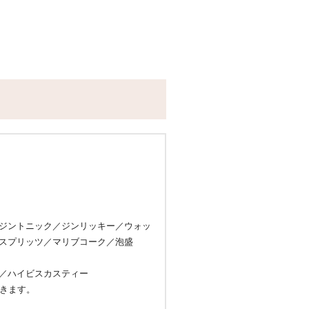
ー／チキンココナッツカレー／ビーン
カレー／チキンロングライスのスープ
チャイシフォンケーキ／バタフライピ
／マンゴーロールケーキ／チョコレー
仁豆腐とハイビスカスのソース／パイ
リーのケーキ／ちんすこう３種(塩、
いましたらあらかじめ係までお申し付
十分洗浄を施しておりますが、特定原
小麦、そば、卵、乳、落花生）を含む
ております。
ジントニック／ジンリッキー／ウォッ
ューに変更がある場合がございます。
スプリッツ／マリブコーク／泡盛
／ハイビスカスティー
だきます。