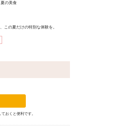
、夏の美食
、この夏だけの特別な体験を。
タルスパイスを取り入れたフェアを開
スホテルオリジナルのカレーのほか、
なスパイスの魅力をご堪能いただけま
ューで、常夏をご満喫ください。
月16日（水）
盛バーベキューソース＆ガーリックシ
ーストビーフ 泡盛バーベキューソー
しておくと便利です。
ヨーグルトソース／沖縄県産黒糖でマ