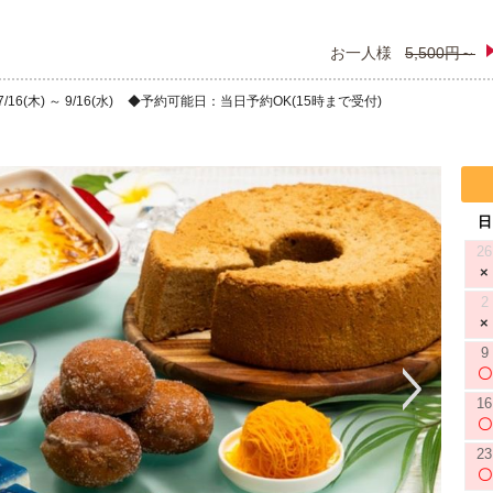
お一人様
5,500円～
6(木) ～ 9/16(水)
予約可能日：当日予約OK(15時まで受付)
日
26
2
9
16
23