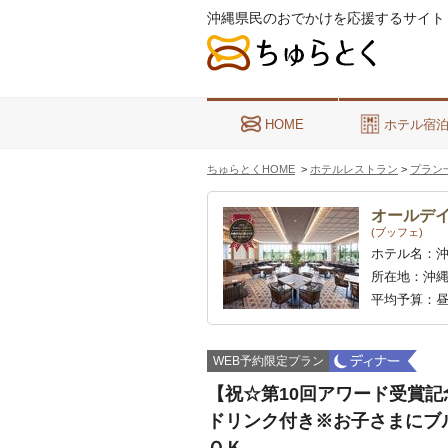
沖縄県民のおでかけを応援するサイト
HOME
ホテル宿
ちゅらとくHOME
>
ホテルレストラン
>
プラン
オールデ
(ブッフェ)
ホテル名：
所在地：
沖縄
平均予算：
昼
WEB予約限定プラン
【祝☆第10回アワード受賞記
ドリンク付き※お子さまにブ