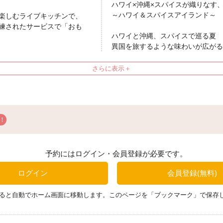
ハワイ×沖縄×スパイスが織りなす
～ハワイ＆スパイスアイランド～
楽しむライブキッチンで、
練されたサービスで「おも
ハワイと沖縄、スパイスで巡る夏
異国を旅するような味わいが広がる
今回はハワイアンに加え、オリエン
催。ご好評をいただいているプリン
多種多彩な味わいでご用意し、芳醇
す。この季節にしか出会えないメニ
開催期間
2026年7月16日（木）～2026年9
ディナーブッフェ メニュー例
SIGUNATURE MENU
予約にはログイン・会員登録が必要です。
【平日 限定】ローストビーフ 泡
ュリンプ
ログイン
会員登録(無料)
【土休日限定】和牛サーロイン ロ
ス＆ガーリックシュリンプ
ると自動でホーム画面に移動します。このページを「ブックマーク」で保存
ジゴ・ダニョー ケバブスタイル 