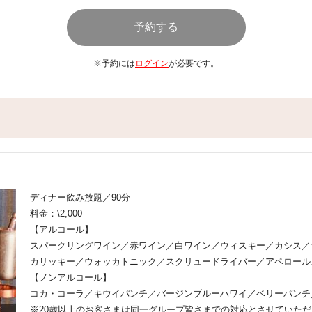
Curry＆Soup
ビーフカレー／ポークグリーンカレ
ズレッドカレー／イカ墨シーフード
／冷製コーンスープ／ご飯／ナン
※予約には
ログイン
が必要です。
Dessert
紫芋ケーキ／ストロベリーケーキ／
ーレアチーズケーキ／ハウピアパイ
トパンナコッタとミントゼリー／杏
ナップルタルト／レモンとローズマ
ココア、紅芋)
※食材によるアレルギーなどがござ
ディナー飲み放題／90分
けください。
料金：\2,000
※当社では、厨房内の調理器具等は
【アルコール】
材料8品目（えび、かに、くるみ、
すべての食材を同一の環境で調理し
スパークリングワイン／赤ワイン／白ワイン／ウィスキー／カシス／
※仕入れの状況により、食材、メニ
カリッキー／ウォッカトニック／スクリュードライバー／アペロール
【ノンアルコール】
コカ・コーラ／キウイパンチ／バージンブルーハワイ／ベリーパンチ
※20歳以上のお客さまは同一グループ皆さまでの対応とさせていた