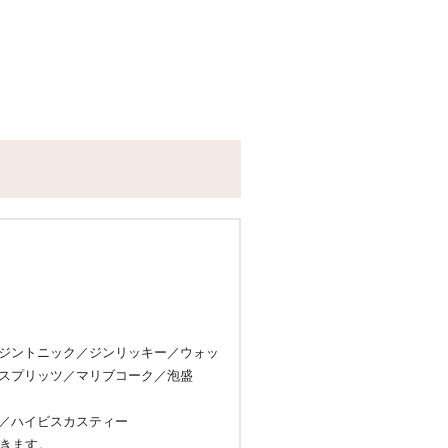
ー／チキンココナッツカレー／ビーン
カレー／チキンロングライスのスープ
チャイシフォンケーキ／バタフライピ
／マンゴーロールケーキ／チョコレー
仁豆腐とハイビスカスのソース／パイ
リーのケーキ／ちんすこう３種(塩、
いましたらあらかじめ係までお申し付
十分洗浄を施しておりますが、特定原
小麦、そば、卵、乳、落花生）を含む
ております。
ジントニック／ジンリッキー／ウォッ
ューに変更がある場合がございます。
スプリッツ／マリブコーク／泡盛
／ハイビスカスティー
だきます。