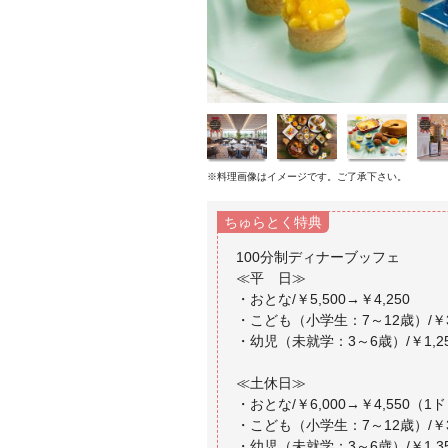
※料理画像はイメージです。ご了承下さい。
ちゅらとく特典
100分制ディナーブッフェ
≪平 日≫
・おとな/￥5,500→￥4,250
・こども（小学生：7～12歳）/￥3,
・幼児（未就学：3～6歳）/￥1,25
≪土休日≫
・おとな/￥6,000→￥4,550（
・こども（小学生：7～12歳）/￥3,
・幼児（未就学：3～6歳）/￥1,35