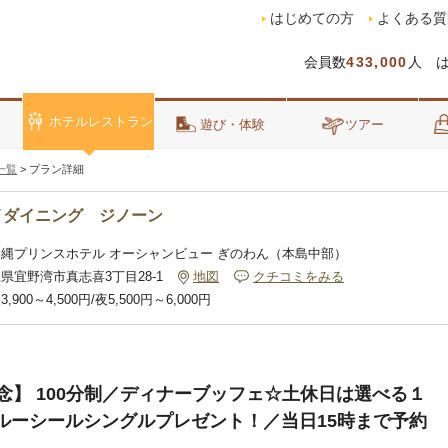
はじめての方
よくある質
会員数
433,000
人 
ホテルレストラン
泊
遊び・体験
ツアー
一覧
>
プラン詳細
イダイニング ジノーン
沖縄プリンスホテル オーシャンビュー ぎのわん（本島中部）
県宜野湾市真志喜3丁目28-1
地図
クチコミをみる
3,900～4,500円/夜5,500円～6,000円
念】 100分制／ディナーブッフェ☆土休日は選べる１
ルーシールシングルプレゼント！／当日15時まで予約