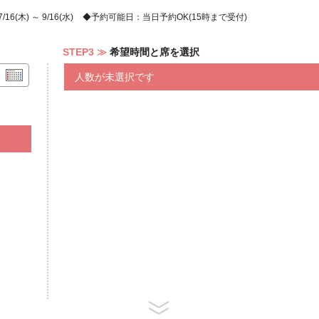
リネしたノルウェーサーモン 軽い
節と共に／海老と野菜のハワイアン
6(木) ～ 9/16(水)
予約可能日：当日予約OK(15時まで受付)
ーモンブラン／パイナップルフルー
ケーキ
STEP3
希望時間と席を選択
COLD
人数が未選択です
島豆腐ロミロミサーモン／かぼちゃ
ビーンズボロネーゼ／ツブ貝とアボ
ーとシブイーの煮浸／ミミガーナッ
ラダ ヤム・ウーセン／鶏むね肉の
ャーのセビーチェ／カルアポークサ
ＨＯＴ
ブイヤベース ハワイアン風／マヒ
赤魚のフリット エスニック風／塩
ン ハニーマスタードソース／鶏腿
ワイアンスタイル／バナナの葉の蒸
イ ポテトとポルチュギーズソーセ
イナップルと鶏腿肉炒め ムノア・
海老とイカのチリソース／ベイクド
ース／アヒメンチカツとオニオンリ