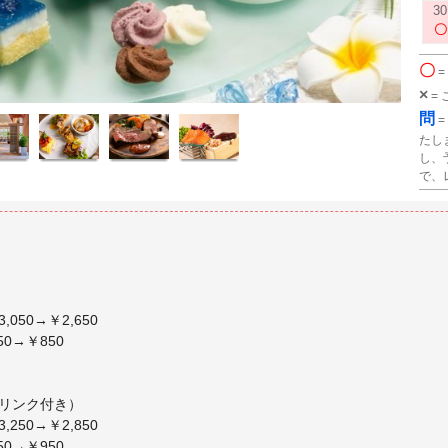
30
〇
=
×
=
問
=
たし
し、
で、
050→￥2,650
0→￥850
1ドリンク付き）
250→￥2,850
0→￥950