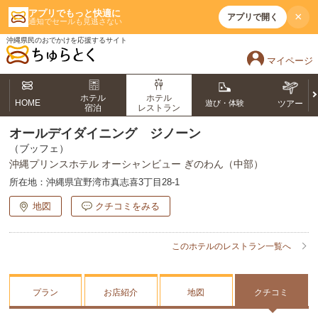
アプリでもっと快適に
×
アプリで開く
通知でセールも見逃さない
沖縄県民のおでかけを応援するサイト
マイページ
ホテル
ホテル
HOME
遊び・体験
ツアー
宿泊
レストラン
オールデイダイニング ジノーン
（ブッフェ）
沖縄プリンスホテル オーシャンビュー ぎのわん（中部）
所在地：
沖縄県宜野湾市真志喜3丁目28-1
地図
クチコミをみる
このホテルのレストラン一覧へ
プラン
お店紹介
地図
クチコミ