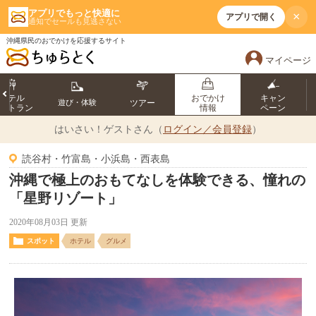
アプリでもっと快適に
×
アプリで開く
通知でセールも見逃さない
沖縄県民のおでかけを応援するサイト
マイページ
ホテル
おでかけ
キャン
遊び・体験
ツアー
ストラン
情報
ペーン
はいさい！
ゲストさん（
ログイン／会員登録
）
読谷村・竹富島・小浜島・西表島
沖縄で極上のおもてなしを体験できる、憧れの
「星野リゾート」
2020年08月03日 更新
スポット
ホテル
グルメ