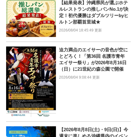
【結果発表】沖縄県民が選ぶホテ
ルレストランの推しパンNo.1が決
定！初代優勝はダブルツリーbyヒ
ルトン那覇首里城★
2026/08/04 18:45:49 更新
迫力満点のエイサーの音色が空に
とどろく！「第36回 名護市青年
エイサー祭り」が2026年8月16日
（日）に21世紀の森公園で開催
2026/08/04 9:08:44 更新
【2026年8月8日(土)・9日(日)】今
週末に楽しめる沖縄県内のイベン