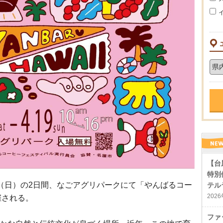
【台
特別
19日（日）の2日間、なごアグリパークにて「やんばるコー
テル
202
催される。
ファ