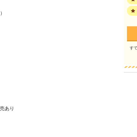
日）
す
売あり