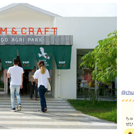
@ch
ちゅ
ぜひ