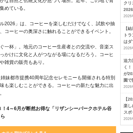
かな自然と伝統文化が息づく場所。近年、この地で育
クリ
集めている。
20
202
ル2026」は、コーヒーを楽しむだけでなく、試飲や抽
【結
、コーヒーの奥深さに触れることができるイベント。
トラ
はダ
ぐ一杯」。地元のコーヒー生産者との交流や、音楽ス
202
っかけに文化と人がつながる場になるだろう。コーヒ
迫力
や雑貨の販売もあり。
く！
が2
 姉妹都市提携40周年記念セレモニーも開催される特別
園で
味も楽しむことができる。コーヒーの新たな魅力に出
202
。
【2
楽し
付き！4～6月が断然お得な「リザンシーパークホテル谷
スポ
ちら
202