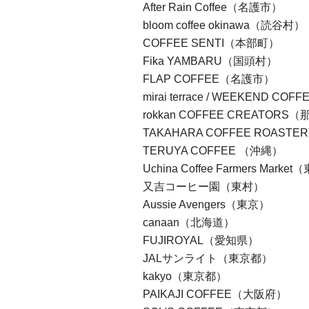
After Rain Coffee（名護市）
bloom coffee okinawa（読谷村
COFFEE SENTI（本部町）
Fika YAMBARU（国頭村）
FLAP COFFEE（名護市）
mirai terrace / WEEKEND 
rokkan COFFEE CREATORS
TAKAHARA COFFEE ROAST
TERUYA COFFEE （沖縄）
Uchina Coffee Farmers Marke
又吉コーヒー園（東村）
Aussie Avengers（東京）
canaan（北海道）
FUJIROYAL（愛知県）
JALサンライト（東京都）
kakyo（東京都）
PAIKAJI COFFEE（大阪府）