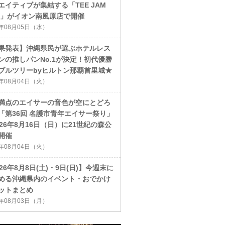
エイティブが集結する「TEE JAM
26」がイオン南風原店で開催
6年08月05日（水）
果発表】沖縄県民が選ぶホテルレス
ンの推しパンNo.1が決定！初代優勝
ブルツリーbyヒルトン那覇首里城★
6年08月04日（火）
満点のエイサーの音色が空にとどろ
「第36回 名護市青年エイサー祭り」
026年8月16日（日）に21世紀の森公
開催
6年08月04日（火）
026年8月8日(土)・9日(日)】今週末に
める沖縄県内のイベント・おでかけ
ットまとめ
6年08月03日（月）