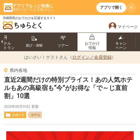
アプリでもっと快適に
×
アプリで開く
通知でセールも見逃さない
沖縄県民のおでかけを応援するサイト
マイページ
ホテル
おでかけ
キャン
遊び・体験
ツアー
ストラン
情報
ペーン
はいさい！
ゲストさん（
ログイン／会員登録
）
県内各地
直近2週間だけの特別プライス！あの人気ホテ
ルもあの高級宿も“今”がお得な「で～じ直前
割」10選
2026年08月03日 更新
スポット
ホテル