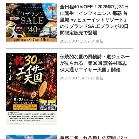
全日程40％OFF！2026年7月31日
に誕生「インフィニシス 那覇 首
里城 by ヒューイットリゾート」
のリブランドSALEプランが10日
間限定販売で登場
2026/08/07 15:02:54 更新
伝統的な夏の風物詩・道ジュネー
が見られる「第30回 読谷村高志
保大通りエイサー天国」開催
2026/08/07 14:57:27 更新
自然に包まれる癒しの空間♪ジャ