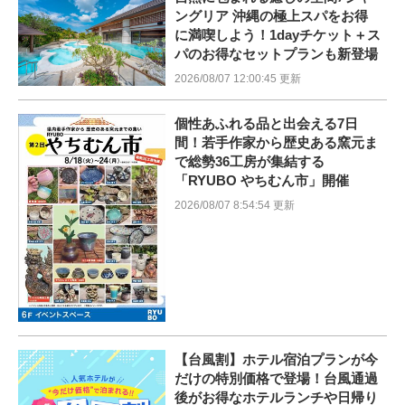
ングリア 沖縄の極上スパをお得
に満喫しよう！1dayチケット＋ス
パのお得なセットプランも新登場
2026/08/07 12:00:45 更新
個性あふれる品と出会える7日
間！若手作家から歴史ある窯元ま
で総勢36工房が集結する
「RYUBO やちむん市」開催
2026/08/07 8:54:54 更新
【台風割】ホテル宿泊プランが今
だけの特別価格で登場！台風通過
後がお得なホテルランチや日帰り