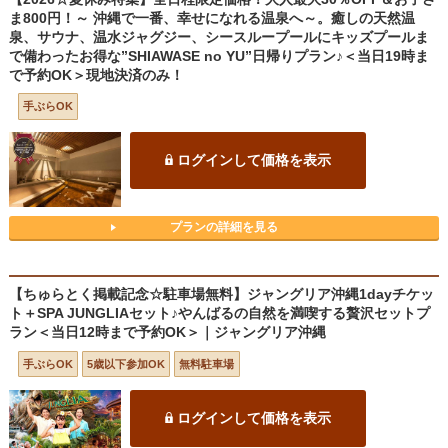
ま800円！～ 沖縄で一番、幸せになれる温泉へ～。癒しの天然温
泉、サウナ、温水ジャグジー、シースループールにキッズプールま
で備わったお得な”SHIAWASE no YU”日帰りプラン♪＜当日19時ま
で予約OK＞現地決済のみ！
手ぶらOK
ログインして価格を表示
プランの詳細を見る
【ちゅらとく掲載記念☆駐車場無料】ジャングリア沖縄1dayチケッ
ト＋SPA JUNGLIAセット♪やんばるの自然を満喫する贅沢セットプ
ラン＜当日12時まで予約OK＞｜ジャングリア沖縄
手ぶらOK
5歳以下参加OK
無料駐車場
ログインして価格を表示