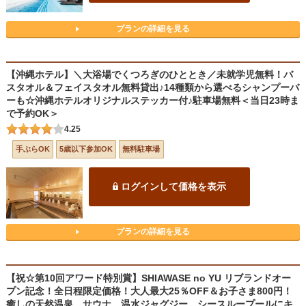
プランの詳細を見る
【沖縄ホテル】＼大浴場でくつろぎのひととき／未就学児無料！バ
スタオル＆フェイスタオル無料貸出♪14種類から選べるシャンプーバ
ーも☆沖縄ホテルオリジナルステッカー付♪駐車場無料＜当日23時ま
で予約OK＞
4.25
手ぶらOK
5歳以下参加OK
無料駐車場
ログインして価格を表示
プランの詳細を見る
【祝☆第10回アワード特別賞】SHIAWASE no YU リブランドオー
プン記念！全日程限定価格！大人最大25％OFF＆お子さま800円！
癒しの天然温泉、サウナ、温水ジャグジー、シースループールにキ