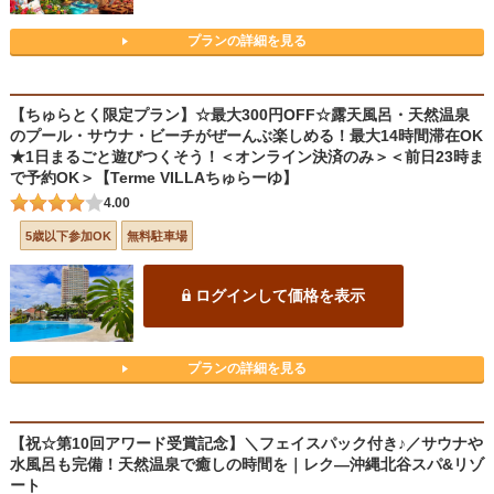
プランの詳細を見る
【ちゅらとく限定プラン】☆最大300円OFF☆露天風呂・天然温泉
のプール・サウナ・ビーチがぜーんぶ楽しめる！最大14時間滞在OK
★1日まるごと遊びつくそう！＜オンライン決済のみ＞＜前日23時ま
で予約OK＞【Terme VILLAちゅらーゆ】
4.00
5歳以下参加OK
無料駐車場
ログインして価格を表示
プランの詳細を見る
【祝☆第10回アワード受賞記念】＼フェイスパック付き♪／サウナや
水風呂も完備！天然温泉で癒しの時間を｜レク―沖縄北谷スパ&リゾ
ート