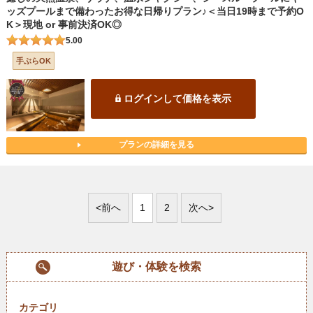
ッズプールまで備わったお得な日帰りプラン♪＜当日19時まで予約O
K＞現地 or 事前決済OK◎
5.00
手ぶらOK
ログインして価格を表示
プランの詳細を見る
<前へ
1
2
次へ>
遊び・体験を検索
カテゴリ