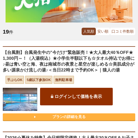
19
人気順
安い順
口コミ件数順
件
【台風割】台風発生中の”今だけ”緊急販売！★大人最大40％OFF★
1,300円～！（入湯税込）★小学生半額以下も☆タオル持込でお得に
♪昼は青い空と海、夜は南城市の夜景と星空が楽しめる☆美肌成分が
多い源泉かけ流しの湯♪＜当日22時まで予約OK＞｜猿人の湯
手ぶらOK
5歳以下参加OK
無料駐車場
ログインして価格を表示
プランの詳細を見る
【2026☆夏休み特集】全日程限定価格！大人最大30％OFF＆お子さ