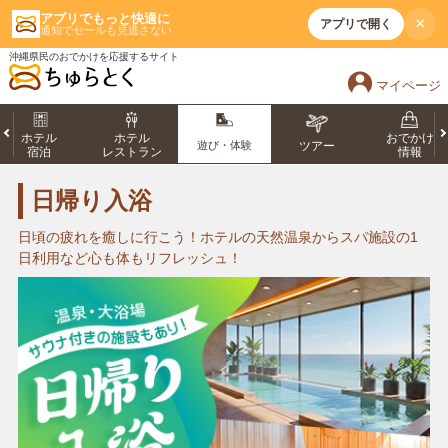
アプリでもっと快適に
×
アプリで開く
通知でセールも見逃さない
沖縄県民のおでかけを応援するサイト
マイページ
ホテル
ホテル
おでかけ
遊び・体験
ツアー
宿泊
レストラン
情報
日帰り入浴
日頃の疲れを癒しに行こう！ホテルの天然温泉からスパ施設の1
日利用など心も体もリフレッシュ！