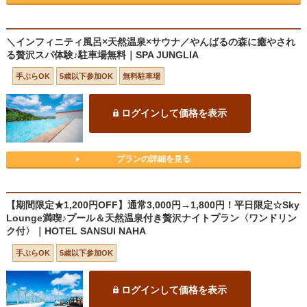
＼インフィニティ風呂×天然温泉×サウナ／やんばるの森に癒やされ
る贅沢スパ体験♪駐車場無料｜SPA JUNGLIA
手ぶらOK
5歳以下参加OK
無料駐車場
ログインして価格を表示
プランの詳細を見る
【期間限定★1,200円OFF】通常3,000円→1,800円！平日限定☆Sky
Lounge満喫♪プール＆天然温泉付き贅沢ナイトプラン〈ワンドリン
ク付〉｜HOTEL SANSUI NAHA
手ぶらOK
5歳以下参加OK
ログインして価格を表示