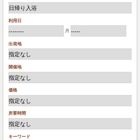
利用日
月
出発地
開催地
価格
所要時間
キーワード