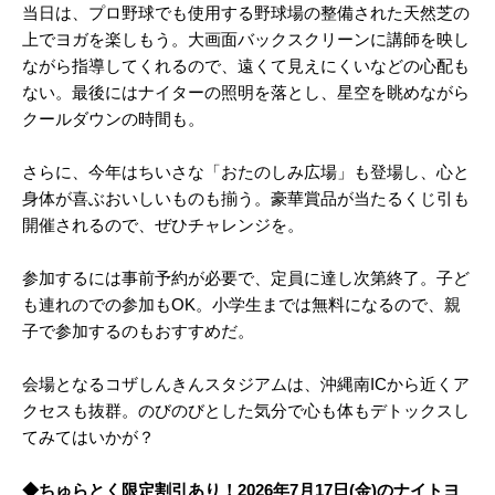
当日は、プロ野球でも使用する野球場の整備された天然芝の
上でヨガを楽しもう。大画面バックスクリーンに講師を映し
ながら指導してくれるので、遠くて見えにくいなどの心配も
ない。最後にはナイターの照明を落とし、星空を眺めながら
クールダウンの時間も。
さらに、今年はちいさな「おたのしみ広場」も登場し、心と
身体が喜ぶおいしいものも揃う。豪華賞品が当たるくじ引も
開催されるので、ぜひチャレンジを。
参加するには事前予約が必要で、定員に達し次第終了。子ど
も連れのでの参加もOK。小学生までは無料になるので、親
子で参加するのもおすすめだ。
会場となるコザしんきんスタジアムは、沖縄南ICから近くア
クセスも抜群。のびのびとした気分で心も体もデトックスし
てみてはいかが？
◆ちゅらとく限定割引あり！2026年7月17日(金)のナイトヨ