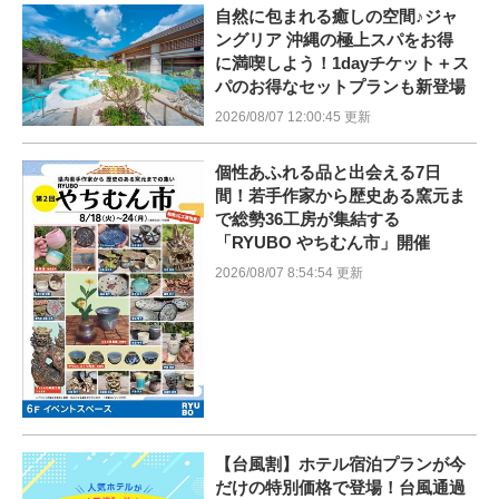
自然に包まれる癒しの空間♪ジャ
ングリア 沖縄の極上スパをお得
に満喫しよう！1dayチケット＋ス
パのお得なセットプランも新登場
2026/08/07 12:00:45 更新
個性あふれる品と出会える7日
間！若手作家から歴史ある窯元ま
で総勢36工房が集結する
「RYUBO やちむん市」開催
2026/08/07 8:54:54 更新
【台風割】ホテル宿泊プランが今
だけの特別価格で登場！台風通過