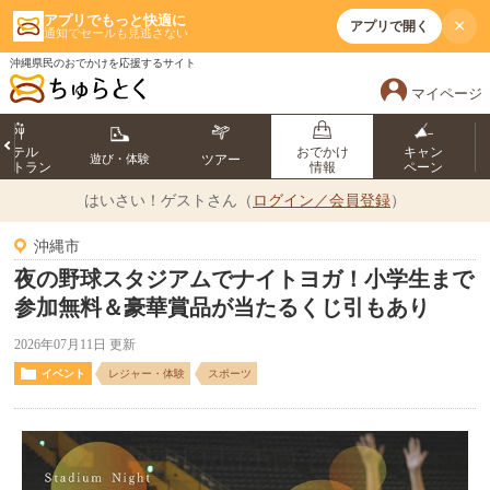
アプリでもっと快適に
×
アプリで開く
通知でセールも見逃さない
沖縄県民のおでかけを応援するサイト
マイページ
ホテル
おでかけ
キャン
遊び・体験
ツアー
ストラン
情報
ペーン
はいさい！
ゲストさん（
ログイン／会員登録
）
沖縄市
夜の野球スタジアムでナイトヨガ！小学生まで
参加無料＆豪華賞品が当たるくじ引もあり
2026年07月11日 更新
イベント
レジャー・体験
スポーツ