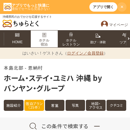
アプリでもっと快適に
×
アプリで開く
通知でセールも見逃さない
沖縄県民のおでかけを応援するサイト
マイページ
ホテル
ホテル
HOME
遊び・体験
ツア
宿泊
レストラン
はいさい！
ゲストさん（
ログイン／会員登録
）
本島北部 - 恩納村
ホーム・ステイ・ユミハ 沖縄 by
バンヤン・グループ
宿泊プラン
地図・
施設紹介
客室
写真
クチコミ
（25件）
アクセス
この条件で検索する