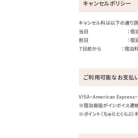
キャンセルポリシー
○真栄田ビーチ 車約6分
○ビオスの丘 車約13分
キャンセル料は以下の通り頂
○万座毛 車約18分
当日 ：宿泊料
○アメリカンビレッジ 車約
前日 ：宿泊料
７日前から ：宿泊料
ご利用可能なお支払
VISA・American Express・
※宿泊施設がインボイス適
※ポイント（ちゅらとくらぶ）