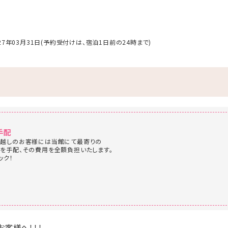
027年03月31日(予約受付けは、宿泊1日前の24時まで)
手配
お越しのお客様には当館にて最寄りの
を手配、その費用を全額負担いたします。
ック！
お客様へ！！！