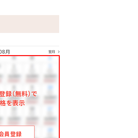
08月
翌月
登録（無料）で
格を表示
会員登録