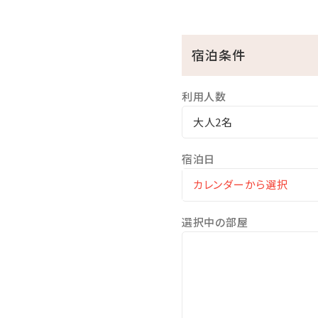
・ルネッサンスリゾートオキ
・おんなの駅 なかゆくい市
宿泊条件
・ザ・ムーンビーチミュージ
利用人数
2.手配完了後、お客様指定
タクシー会社名と車両番号
大人2名
※お迎えタクシーの手配は
宿泊日
にてご連絡ください。
※お客様手配によるタクシ
飛行機やバス等、公共交通
選択中の部屋
遅れる場合は必ず、当館までご連
※ご出発時のタクシー代金は
━━━・・‥…………‥・・