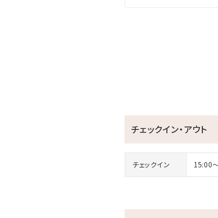
室数限定・素泊まりだからこ
ヤマダグスクの森に佇むプラ
＜基本情報＞
チェックイン：15:00～
チェックアウト：～11:00
チェックイン・アウト
＜連泊時清掃について＞
当館では環境に配慮したSD
ていただきます。タオル類の
チェックイン
15:00
＜沖縄近隣観光スポット＞
○琉球村 徒歩約11分/車
○青の洞窟 車約5分