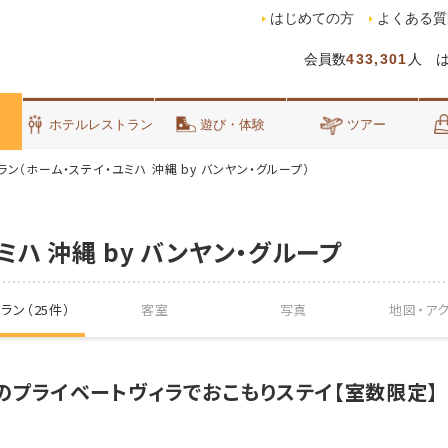
はじめての方
よくある質
会員数
433,301
人 
泊
ホテルレストラン
遊び・体験
ツアー
ラン（ホーム・ステイ・ユミハ 沖縄 by バンヤン・グループ）
ミハ 沖縄 by バンヤン・グループ
ラン（25件）
客室
写真
地図・
ア
HAのプライベートヴィラでおこもりステイ【室数限定】