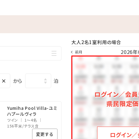
ナワ
場前
アムリゾート
大人2名1室利用の場合
のメールアドレス宛にお迎えに上がる
2026年
をご連絡いたします。
前月
必ずご宿泊日の2日前までにメール
×
から
泊
ー料金の事後請求はご対応出来かねます。
ログイン／会員
機関の運行状況によって指定時刻に
県民限定価
絡ください。（098-923-1108）
Yumiha Pool Villa-ユミ
お客様負担となります。
ハプールヴィラ
ツイン
1～4名
156平米/テラス含
‥……‥・・‥………‥━━━
ログイン／
変更する