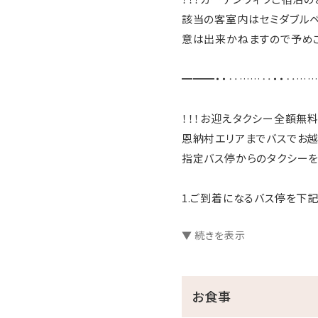
該当の客室内はセミダブルベ
意は出来かねますので予めご
━━━・・‥……‥・・‥…
！！！お迎えタクシー全額無料
恩納村エリアまでバスでお
指定バス停からのタクシーを
1.ご到着になるバス停を下
時間をメールにてご指定下
▼ 続きを表示
※当館からのタクシー手配
タクシー需要によりお迎え
お食事
があります。