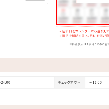
その特別価格でご提供！
イベートヴィラにて、喧騒を忘れる悠久の時をお過ごしください。
宿泊日をカレンダーから選択して
選択を解除すると、日付を選び直
※料金表示は１泊当たりのご宿泊
Gｓ実践の一環として、ECO清掃を行っております。ご連泊のお客様
交換・ゴミの回収につきましては毎日行わせていただきます。
～24:00
チェックアウト
～11:00
約3分