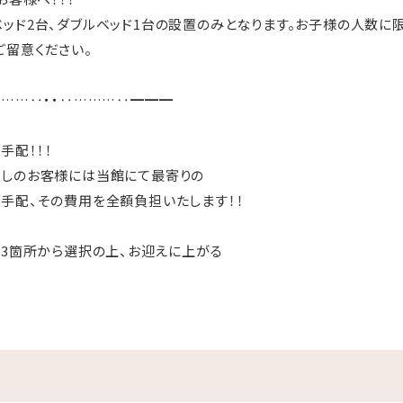
ッド2台、ダブルベッド1台の設置のみとなります。お子様の人数に
留意ください。
………‥・・‥………‥━━━
手配！！！
越しのお客様には当館にて最寄りの
手配、その費用を全額負担いたします！！
記3箇所から選択の上、お迎えに上がる
さい。
は当日午前に行うため、当日の
の時刻に遅れが生じる可能性