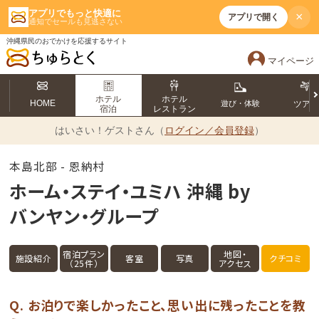
アプリでもっと快適に
×
アプリで開く
通知でセールも見逃さない
沖縄県民のおでかけを応援するサイト
マイページ
ホテル
ホテル
HOME
遊び・体験
ツア
宿泊
レストラン
はいさい！
ゲストさん（
ログイン／会員登録
）
本島北部 - 恩納村
ホーム・ステイ・ユミハ 沖縄 by
バンヤン・グループ
宿泊プラン
地図・
施設紹介
客室
写真
クチコミ
（25件）
アクセス
Q. お泊りで楽しかったこと、思い出に残ったことを教