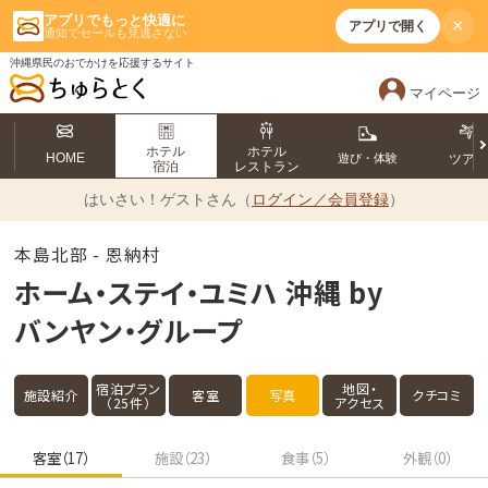
アプリでもっと快適に
×
アプリで開く
通知でセールも見逃さない
沖縄県民のおでかけを応援するサイト
マイページ
ホテル
ホテル
HOME
遊び・体験
ツア
宿泊
レストラン
はいさい！
ゲストさん（
ログイン／会員登録
）
本島北部 - 恩納村
ホーム・ステイ・ユミハ 沖縄 by
バンヤン・グループ
宿泊プラン
地図・
施設紹介
客室
写真
クチコミ
（25件）
アクセス
客室（17）
施設（23）
食事（5）
外観（0）