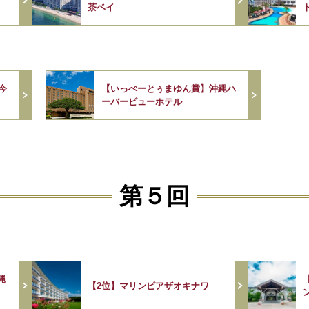
茶ベイ
今
【いっぺーとぅまゆん賞】沖縄ハ
ーバービューホテル
第５回
縄
【2位】マリンピアザオキナワ