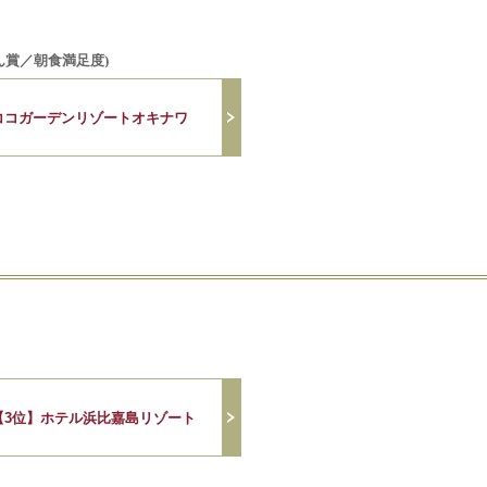
ん賞／朝食満足度)
ココガーデンリゾートオキナワ
【3位】ホテル浜比嘉島リゾート