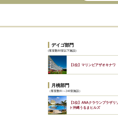
デイゴ部門
(客室数80室以下施設)
【1位】マリンピアザオキナワ
月桃部門
（客室数81～240室施設）
【1位】ANAクラウンプラザリ
ト沖縄うるまヒルズ