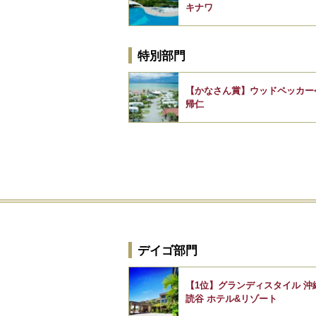
キナワ
特別部門
【かなさん賞】ウッドペッカー
帰仁
デイゴ部門
【1位】グランディスタイル 沖
読谷 ホテル&リゾート