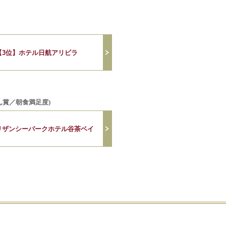
【3位】ホテル日航アリビラ
ん賞／朝食満足度)
リザンシーパークホテル谷茶ベイ