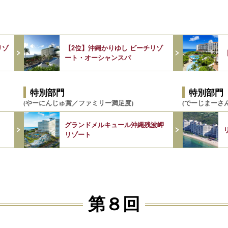
リゾ
【2位】沖縄かりゆし ビーチリゾ
ート・オーシャンスパ
特別部門
特別部門
(やーにんじゅ賞／ファミリー満足度)
(でーじまーさ
グランドメルキュール沖縄残波岬
リゾート
第８回