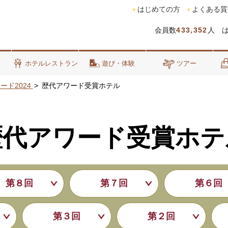
はじめての方
よくある質
会員数
433,352
人 
泊
ホテルレストラン
遊び・体験
ツアー
ド2024
歴代アワード受賞ホテル
歴代アワード受賞ホテ
第８回
第７回
第６回
第３回
第２回