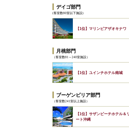
デイゴ部門
(客室数80室以下施設)
【1位】マリンピアザオキナワ
月桃部門
（客室数81～240室施設）
【1位】ユインチホテル南城
ブーゲンビリア部門
（客室数241室以上施設）
【1位】サザンビーチホテル＆
ート沖縄