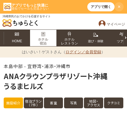
アプリでもっと快適に
×
アプリで開く
通知でセールも見逃さない
沖縄県民のおでかけを応援するサイト
マイページ
ホテル
ホテル
HOME
遊び・体験
ツア
宿泊
レストラン
はいさい！
ゲストさん（
ログイン／会員登録
）
本島中部 - 宜野湾・浦添・沖縄市
ANAクラウンプラザリゾート沖縄
うるまヒルズ
宿泊プラン
地図・
施設紹介
客室
写真
クチコミ
（7件）
アクセス