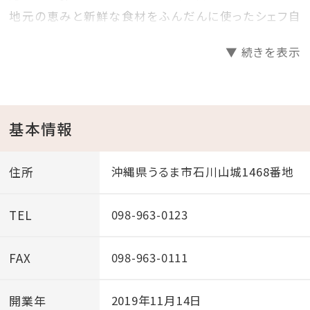
地元の恵みと新鮮な食材をふんだんに使ったシェフ自
慢のメニューや、和洋の魅力溢れる多彩なメニュ―ライ
▼ 続きを表示
ンナップをお楽しみいただけます。
新しく生まれ変わったANAクラウンプラザホテルの朝食
が、最高の一日のはじまりをお届けします。
基本情報
住所
沖縄県うるま市石川山城1468番地
TEL
098-963-0123
FAX
098-963-0111
開業年
2019年11月14日