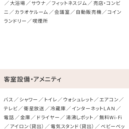
大浴場
サウナ
フィットネスジム
売店・コンビ
ニ
カラオケルーム
会議室
自動販売機
コイン
ランドリー
喫煙所
客室設備・アメニティ
バス
シャワー
トイレ
ウォシュレット
エアコン
テレビ
衛星放送
冷蔵庫
インターネットＬＡＮ
電話
金庫
ドライヤー
湯沸しポット
無料Wi-Fi
アイロン（貸出）
電気スタンド（貸出）
ベビーベッ