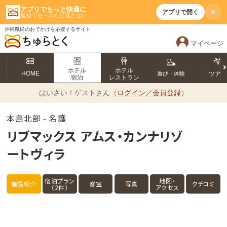
アプリでもっと快適に
×
アプリで開く
通知でセールも見逃さない
沖縄県民のおでかけを応援するサイト
マイページ
ホテル
ホテル
HOME
遊び・体験
ツア
宿泊
レストラン
はいさい！
ゲストさん（
ログイン／会員登録
）
本島北部 - 名護
リブマックス アムス・カンナリゾ
ートヴィラ
宿泊プラン
地図・
施設紹介
客室
写真
クチコミ
（2件）
アクセス