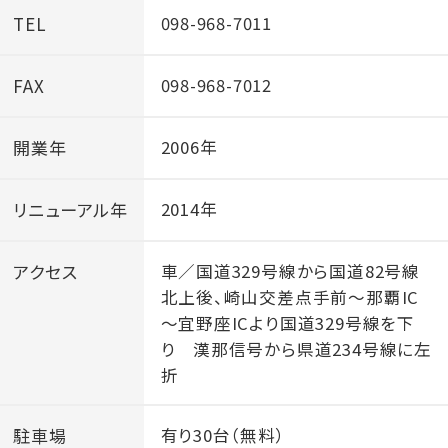
リラックス出来る特別な１日を過ごせること間違いな
TEL
098-968-7011
し。
FAX
098-968-7012
サウナの営業時間は毎日午前8時から午後10時までご
宿泊者様は勿論のこと、日帰りのお客様もご利用いただ
開業年
2006年
けます。
リニューアル年
2014年
バレルサウナで日常のストレスから解放され、自然と一
体となる体験を是非ともご堪能下さい。
アクセス
車／国道329号線から国道82号線
北上後、崎山交差点手前～那覇IC
皆様のご来館を心よりお待ちしております。
～宜野座ICより国道329号線を下
り 漢那信号から県道234号線に左
折
駐車場
有り30台（無料）