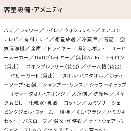
客室設備・アメニティ
バス
シャワー
トイレ
ウォシュレット
エアコン
テレビ
有料テレビ
衛星放送
冷蔵庫
電話
空
気清浄機
金庫
ドライヤー
湯沸しポット
コーヒ
ーメーカー
DVDプレイヤー
無料Wi-Fi
アイロン
（貸出）
ズボンプレッサー（貸出）
ゲーム機（貸出）
ベビーガード（貸出）
タオル・バスタオル
ボディ
ーソープ・石鹸
シャンプー・リンス
シャワーキャップ
ボディータオル・スポンジ
入浴剤
洗顔料
メイ
ク落とし
化粧水・乳液
コットン
カミソリ
シェー
ビングジェル・フォーム
綿棒
くし・ブラシ
ハミガキ
セット
バスローブ
浴衣・作務衣
ナイトウェア・パ
ジャマ
スリッパ
消臭スプレー
お茶セット