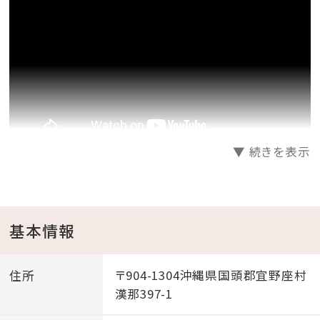
▼ 続きを表示
創業70年のサウナヒーターメーカー『HARVIA』を導入
基本情報
したロウリュサウナで、100℃のスチームをお楽しみ頂け
ます。
住所
〒904-1304沖縄県国頭郡宜野座村
沖縄の母なる海を眼下に見渡せる『オーシャンビュープ
漢那397-1
ール』に設置し、素晴らしい景色と波の音を聞きながら