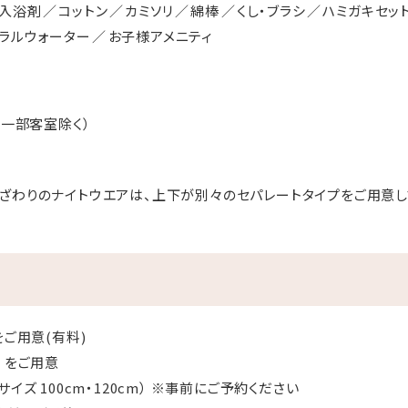
入浴剤
コットン
カミソリ
綿棒
くし・ブラシ
ハミガキセッ
ラルウォーター
お子様アメニティ
（一部客室除く）
ざわりのナイトウエアは、上下が別々のセパレートタイプをご用意し
をご用意(有料)
）をご用意
イズ 100cm・120cm） ※事前にご予約ください