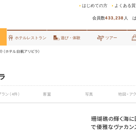
はじめての方
よくある質
会員数
433,238
人 
泊
ホテルレストラン
遊び・体験
ツアー
介（ホテル日航アリビラ）
ラ
ラン（4件）
客室
写真
地図・
ア
珊瑚礁の輝く海に
で優雅なヴァカン