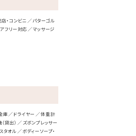
売店・コンビニ
パターゴル
リアフリー対応
マッサージ
金庫
ドライヤー
体重計
（貸出）
ズボンプレッサー
スタオル
ボディーソープ・