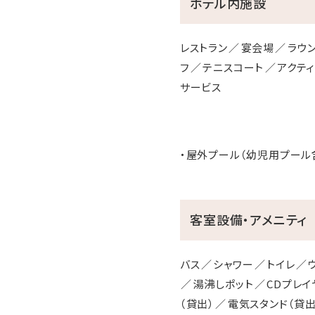
ホテル内施設
レストラン
宴会場
ラウ
フ
テニスコート
アクテ
サービス
・屋外プール（幼児用プール
客室設備・アメニティ
バス
シャワー
トイレ
湯沸しポット
CDプレイ
（貸出）
電気スタンド（貸出