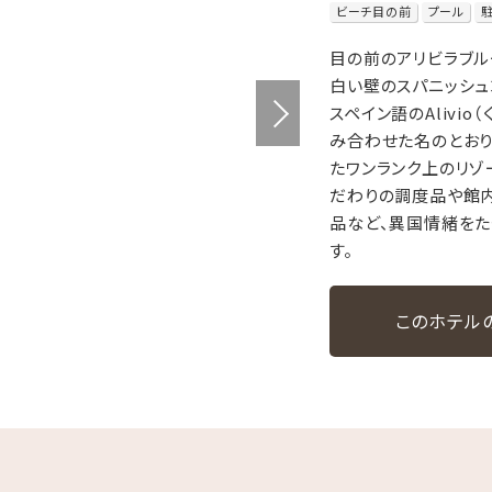
ビーチ目の前
プール
目の前のアリビラブ
白い壁のスパニッシュ
スペイン語のAlivio（
み合わせた名のとおり
たワンランク上のリゾ
だわりの調度品や館
品など、異国情緒をた
す。
このホテル