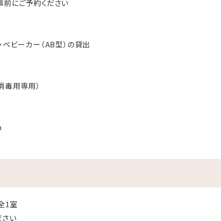
事前にご予約ください
・ベビーカー（AB型）の貸出
消毒用専用）
m
全1室
ださい