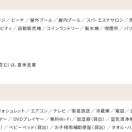
ンジ
ビーチ
屋外プール
屋内プール
スパ・エステサロン
ィビティ
自動販売機
コインランドリー
製氷機
喫煙所
バ
含む）は、夏季営業
ウォシュレット
エアコン
テレビ
衛星放送
冷蔵庫
電話
ヤー
DVDプレイヤー
無料Wi-Fi
加湿器（貸出）
空気清浄機
）
ベビーベッド（貸出）
お子様用補助便座（貸出）
タオル・バ