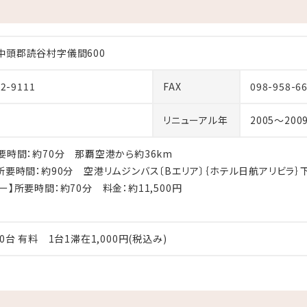
4年12月5日以降の予約分で、2025年4月1日からのチェックアウト
にご予約されたお客さまは変更前のお時間で対応させていただきます。
中頭郡読谷村字儀間600
施設ページなどにはチェックアウトのお時間が午前11：00と
5年3月31日までのチェックアウトに関しましては、
82-9111
FAX
098-958-6
。
宿泊プランについては各プランの指定時間を優先させていただきま
リニューアル年
2005～200
所要時間：約70分 那覇空港から約36km
】所要時間：約90分 空港リムジンバス〔Bエリア〕｛ホテル日航アリビラ｝
ー】所要時間：約70分 料金：約11,500円
50台 有料 1台1滞在1,000円(税込み)