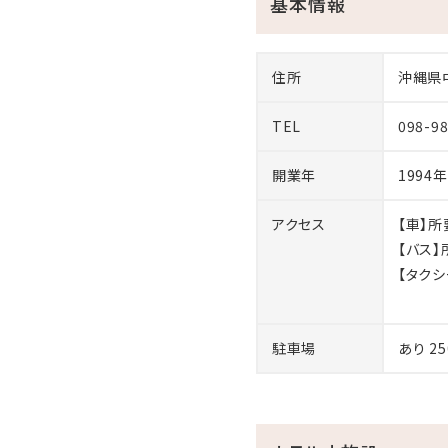
基本情報
※変更に関しましては、202
適用といたします。
※2024年12月4日まで
住所
沖縄県
※2024年12月4日より、
記載されておりますが、202
TEL
098-9
午後12：00までとなります
※チェックアウト時間指定の
開業年
1994年
アクセス
【車】
【バス
【タクシ
駐車場
あり 2