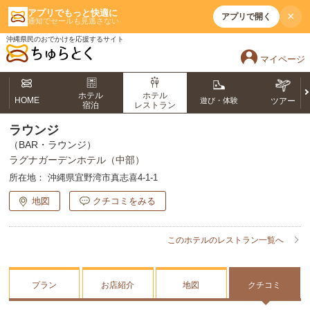
アプリでもっと快適に
×
アプリで開く
通知でセールも見逃さない
沖縄県民のおでかけを応援するサイト
マイページ
ホテル
ホテル
HOME
遊び・体験
ツアー
宿泊
レストラン
ラウンジ
（BAR・ラウンジ）
ラグナガーデンホテル（中部）
所在地：
沖縄県宜野湾市真志喜4-1-1
地図
クチコミをみる
このホテルのレストラン一覧へ
プラン
お店紹介
地図
クチコミ