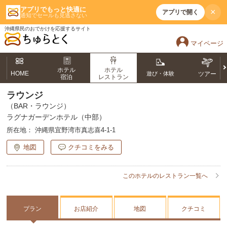
アプリでもっと快適に
×
アプリで開く
通知でセールも見逃さない
沖縄県民のおでかけを応援するサイト
マイページ
ホテル
ホテル
HOME
遊び・体験
ツアー
宿泊
レストラン
ラウンジ
（BAR・ラウンジ）
ラグナガーデンホテル（中部）
所在地：
沖縄県宜野湾市真志喜4-1-1
地図
クチコミをみる
このホテルのレストラン一覧へ
プラン
お店紹介
地図
クチコミ