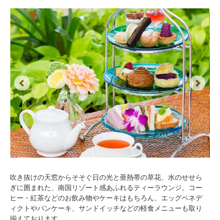
Previous
Next
吹き抜けの天窓からそそぐ日の光と亜熱帯の草花、水のせせら
ぎに囲まれた、南国リゾート感あふれるティーラウンジ。コー
ヒー・紅茶などのお飲み物やケーキはもちろん、エッグベネデ
ィクトやパンケーキ、サンドイッチなどの軽食メニューも取り
揃えております。