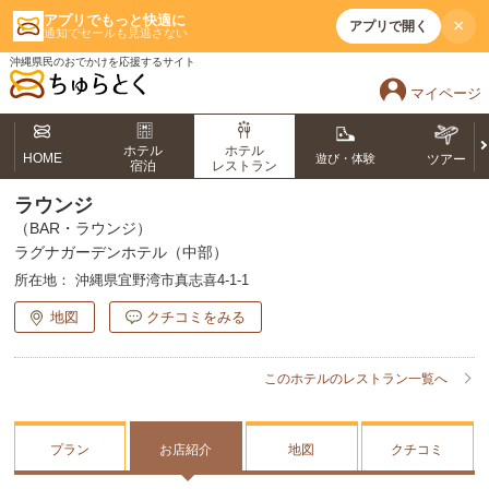
アプリでもっと快適に
×
アプリで開く
通知でセールも見逃さない
沖縄県民のおでかけを応援するサイト
マイページ
ホテル
ホテル
HOME
遊び・体験
ツアー
宿泊
レストラン
ラウンジ
（BAR・ラウンジ）
ラグナガーデンホテル（中部）
所在地：
沖縄県宜野湾市真志喜4-1-1
地図
クチコミをみる
このホテルのレストラン一覧へ
プラン
お店紹介
地図
クチコミ