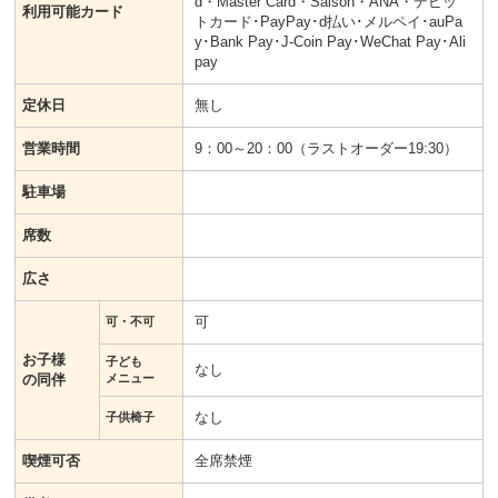
d・Master Card・Saison・ANA・デビッ
利用可能カード
トカード･PayPay･d払い･メルペイ･auPa
y･Bank Pay･J-Coin Pay･WeChat Pay･Ali
pay
定休日
無し
営業時間
9：00～20：00（ラストオーダー19:30）
駐車場
席数
広さ
可
可・不可
お子様
子ども
なし
の同伴
メニュー
なし
子供椅子
喫煙可否
全席禁煙