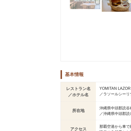
基本情報
レストラン名
YOMITAN LAZOR
／ラソールシーリ
／ホテル名
沖縄県中頭郡読谷村
所在地
／沖縄県中頭郡読谷
那覇空港から車で
アクセス