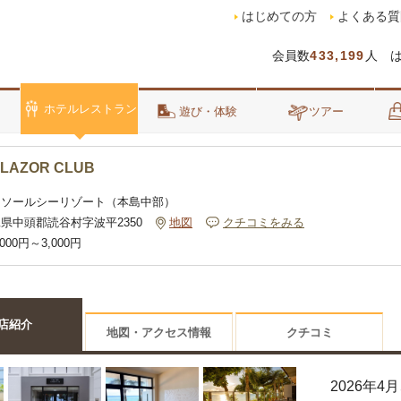
はじめての方
よくある質
会員数
433,199
人 
ホテルレストラン
泊
遊び・体験
ツアー
 LAZOR CLUB
ラソールシーリゾート（本島中部）
県中頭郡読谷村字波平2350
地図
クチコミをみる
,000円～3,000円
店紹介
地図・アクセス情報
クチコミ
2026年