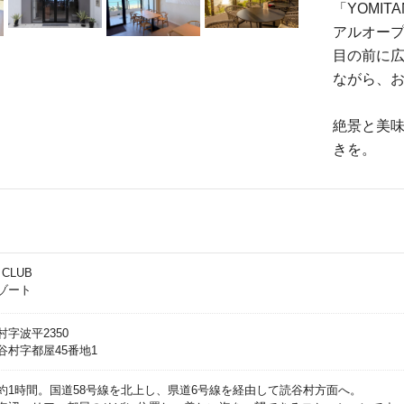
「YOMIT
アルオー
目の前に広
ながら、
絶景と美
きを。
 CLUB
ゾート
字波平2350
村字都屋45番地1
約1時間。国道58号線を北上し、県道6号線を経由して読谷村方面へ。