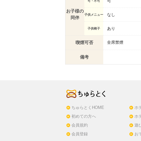
可
可・不可
お子様の
なし
子供メニュー
同伴
あり
子供椅子
喫煙可否
全席禁煙
備考
ちゅらとくHOME
ホ
初めての方へ
ホ
会員規約
遊
会員登録
お