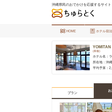
沖縄県民のおでかけを応援するサイト
HOME
ホテル宿
YOMITAN
(和食)
ホテル名：
所在地：
沖縄
平均予算：
2
お
プラン