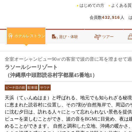
はじめての方
よくある質
会員数
432,916
人 
ホテルレストラン
泊
遊び・体験
ツアー
全室オーシャンビュー90㎡の客室で波の音に耳を澄ませて
ラソールシーリゾート
（沖縄県中頭郡読谷村字都屋45番地1）
ビーチ目の前
駐車場
サウナ
天浜（てぃんぬはま）と呼ばれる、地元でも知られざる秘境
に恵まれた読谷村に位置し、その7割が自然海岸で、周辺の
に沈む夕日は、訪れる人々にとって忘れられない景色を提供
ビューを楽しむことができ、波の音をBGMに目覚め、夜は
めることができます。 自然と調和した立地、沖縄の暖かさ