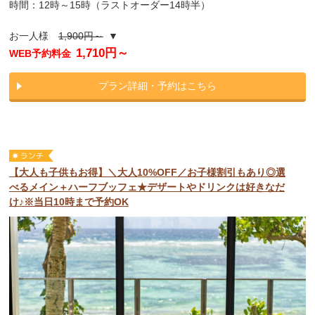
時間：12時～15時（ラストオーダー14時半）
お一人様
1,900円～
▼
1,710円～
WEB予約料金
プラン詳細・予約はこちら
【大人も子供もお得】＼大人10%OFF／お子様割引もあり◎選
べるメイン＋ハーフブッフェ★デザートやドリンクは好きなだ
け♪※当日10時まで予約OK