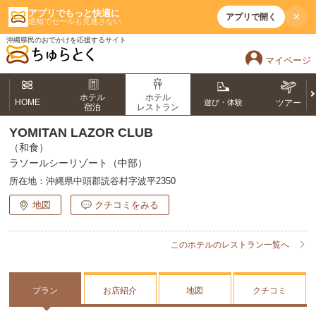
アプリでもっと快適に
×
アプリで開く
通知でセールも見逃さない
沖縄県民のおでかけを応援するサイト
マイページ
ホテル
ホテル
HOME
遊び・体験
ツアー
宿泊
レストラン
YOMITAN LAZOR CLUB
（和食）
ラソールシーリゾート（中部）
所在地：
沖縄県中頭郡読谷村字波平2350
地図
クチコミをみる
このホテルのレストラン一覧へ
プラン
お店紹介
地図
クチコミ