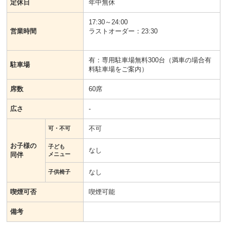
定休日
年中無休
17:30～24:00
営業時間
ラストオーダー：23:30
有：専用駐車場無料300台（満車の場合有
駐車場
料駐車場をご案内）
席数
60席
広さ
-
不可
可・不可
お子様の
子ども
なし
同伴
メニュー
なし
子供椅子
喫煙可否
喫煙可能
備考