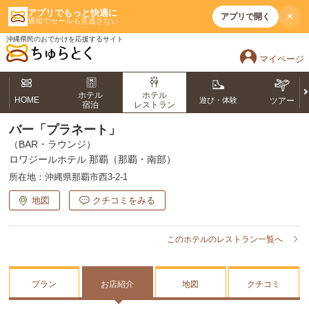
アプリでもっと快適に
×
アプリで開く
通知でセールも見逃さない
沖縄県民のおでかけを応援するサイト
マイページ
ホテル
ホテル
HOME
遊び・体験
ツアー
宿泊
レストラン
バー「プラネート」
（BAR・ラウンジ）
ロワジールホテル 那覇（那覇・南部）
所在地：
沖縄県那覇市西3-2-1
地図
クチコミをみる
このホテルのレストラン一覧へ
プラン
お店紹介
地図
クチコミ