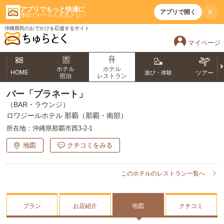
アプリでもっと快適に
×
アプリで開く
通知でセールも見逃さない
沖縄県民のおでかけを応援するサイト
マイページ
ホテル
ホテル
HOME
遊び・体験
ツアー
宿泊
レストラン
バー「プラネート」
（BAR・ラウンジ）
ロワジールホテル 那覇（那覇・南部）
所在地：
沖縄県那覇市西3-2-1
地図
クチコミをみる
このホテルのレストラン一覧へ
プラン
お店紹介
地図
クチコミ